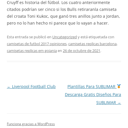
Cruyff es historia del fútbol. Los cuatro anteriormente
citados podrían ser cinco si los Bulls retiraranla camiseta
del croata Toni Kukoc, que ganó tres anillos junto a Jordan,
pero no lo han hecho ni parece que lo vayan a hacer.
Esta entrada se publicó en
Uncategorized
y está etiquetada con
camisetas de futbol 2017 opiniones
,
camisetas replicas barcelona
,
camisetas replicas em goiania
en
26 de octubre de 2021
.
Navegación
←
Liverpool Football Club
Plantillas Para SUBLIMAR
de
Descarga Gratis Diseños Para
entradas
SUBLIMAR
→
Funciona gracias a WordPress