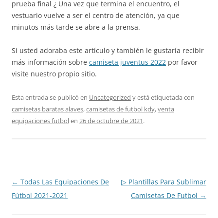
prueba final ¿ Una vez que termina el encuentro, el
vestuario vuelve a ser el centro de atención, ya que
minutos más tarde se abre a la prensa.
Si usted adoraba este artículo y también le gustaría recibir
más información sobre
camiseta juventus 2022
por favor
visite nuestro propio sitio.
Esta entrada se publicó en
Uncategorized
y está etiquetada con
camisetas baratas alaves
,
camisetas de futbol kdy
,
venta
equipaciones futbol
en
26 de octubre de 2021
.
Navegación
←
Todas Las Equipaciones De
▷ Plantillas Para Sublimar
de
Fútbol 2021-2021
Camisetas De Futbol
→
entradas