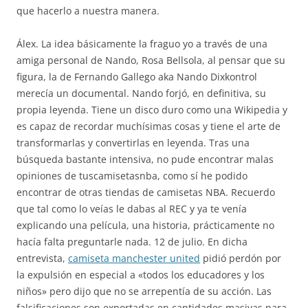
que hacerlo a nuestra manera.
Álex. La idea básicamente la fraguo yo a través de una
amiga personal de Nando, Rosa Bellsola, al pensar que su
figura, la de Fernando Gallego aka Nando Dixkontrol
merecía un documental. Nando forjó, en definitiva, su
propia leyenda. Tiene un disco duro como una Wikipedia y
es capaz de recordar muchísimas cosas y tiene el arte de
transformarlas y convertirlas en leyenda. Tras una
búsqueda bastante intensiva, no pude encontrar malas
opiniones de tuscamisetasnba, como sí he podido
encontrar de otras tiendas de camisetas NBA. Recuerdo
que tal como lo veías le dabas al REC y ya te venía
explicando una película, una historia, prácticamente no
hacía falta preguntarle nada. 12 de julio. En dicha
entrevista,
camiseta manchester united
pidió perdón por
la expulsión en especial a «todos los educadores y los
niños» pero dijo que no se arrepentía de su acción. Las
falsificaciones son exportadas en cantidades masivas para