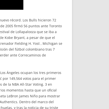
nuevo récord. Los Bulls hicieron 72
o de 2005 firmó 56 puntos ante Toronto
stival de Lollapalooza que se iba a
de Kobe Bryant, a pesar de que el
renador Fielding H. Yost , Michigan se
isión del fútbol colombiano tras 7
perder ante Correcaminos de
e Los Ángeles ocupan los tres primeros
ć por 149,564 votos para el primer
s de la NBA All-Star Voting. 3 en
arios momentos hasta que un oficial
seta LeBron James Niño para mostrar
 Authentics. Dentro del marco del
elas, y tras la noticia de su triste