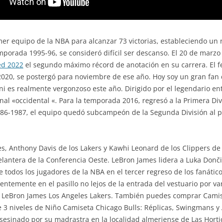
mer equipo de la NBA para alcanzar 73 victorias, estableciendo un 
temporada 1995-96, se consideró difícil ser descanso. El 20 de marz
ed 2022
el segundo máximo récord de anotación en su carrera. El fe
2020, se postergó para noviembre de ese año. Hoy soy un gran fan 
i es realmente vergonzoso este año. Dirigido por el legendario ent
nal «occidental «. Para la temporada 2016, regresó a la Primera Div
986-1987, el equipo quedó subcampeón de la Segunda División al 
mes, Anthony Davis de los Lakers y Kawhi Leonard de los Clippers d
elantera de la Conferencia Oeste. LeBron James lidera a Luka Donči
 todos los jugadores de la NBA en el tercer regreso de los fanático
entemente en el pasillo no lejos de la entrada del vestuario por v
 LeBron James Los Angeles Lakers. También puedes comprar Cami
de 3 niveles de Niño Camiseta Chicago Bulls: Réplicas, Swingmans y
sesinado por su madrastra en la localidad almeriense de Las Hortichu