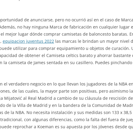
oportunidad de anunciarse, pero no ocurrió así en el caso de Marc
 Además, no hay ninguna Marca de fabricación en cualquier lugar e
el mejor lugar dónde comprar camisetas de baloncesto baratas. En
s,
equipacion juventus 2022
las marcas le brindan un mayor nivel de 
puede utilizar para comprar equipamiento u objetos de curación. 
capacidad de obtener el Camiseta celtics barato y ahorrar bastante
on la camiseta de James sentada en su casillero. Puedes pinchando
son el verdadero negocio en lo que llevan los jugadores de la NBA 
nes, de las cuales, la mayor parte son positivas, pero asimismo la
ja Mijatović al Real Madrid a cambio de su cláusula de rescisión d
do de la Villa de Madrid y en la bandera de la Comunidad de Madrid
s de la NBA. No necesita instalación y sus medidas son 133 x 38,5 c
tradicional, con algunas diferencias, como la falta del fuera de jue
 puede reprochar a Koeman es su apuesta por los jóvenes desde que