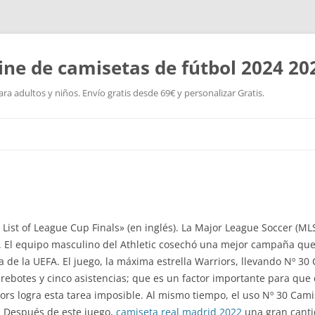
ine de camisetas de fútbol 2024 20
a adultos y niños. Envío gratis desde 69€ y personalizar Gratis.
Saltar
al
contenido
 List of League Cup Finals» (en inglés). La Major League Soccer (MLS
El equipo masculino del Athletic cosechó una mejor campaña que l
a de la UEFA. El juego, la máxima estrella Warriors, llevando Nº 3
rebotes y cinco asistencias; que es un factor importante para que
iors logra esta tarea imposible. Al mismo tiempo, el uso Nº 30 Cam
. Después de este juego,
camiseta real madrid 2022
una gran canti