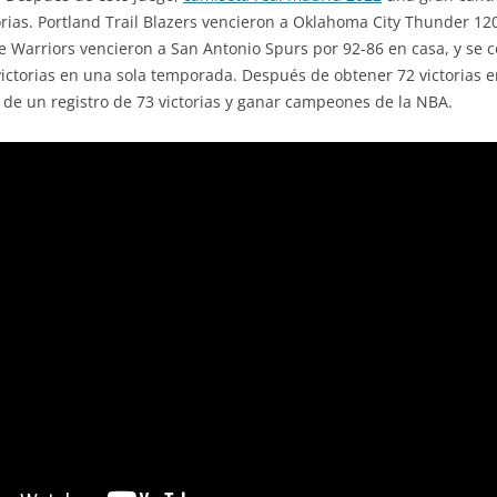
torias. Portland Trail Blazers vencieron a Oklahoma City Thunder 12
te Warriors vencieron a San Antonio Spurs por 92-86 en casa, y se 
victorias en una sola temporada. Después de obtener 72 victorias 
n de un registro de 73 victorias y ganar campeones de la NBA.