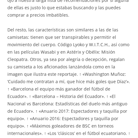
ojo a nuestra larga lista de recomendaciones por si alguna
de ellas es justo lo que estabas buscando y las puedes
comprar a precios imbatibles.
Del resto, las características son similares a las de las
camisetas: tienen que ser transpirables y permitir el
movimiento del cuerpo. Código Lyoko y W.I.T.C.H., así como
en las películas Wasabi y en Astérix y Obélix: Misión
Cleopatra. Otros, ya sea por alegría o decepción, regalan
su camiseta a los aficionados lanzándola como en la
imagen que ilustra este reportaje. ↑ «Washington Muñoz:
‘Cuidado me contratan a mí, que hice más goles que Díaz’».
↑ «Barcelona el equipo más ganador del fútbol de
Ecuador». ↑ «Barcelona – Historia del Ecuador». ↑ «El
Nacional vs Barcelona: Estadísticas del duelo más antiguo
de Ecuador». ↑ «Anuario 2017: Espectadores y taquilla por
equipo». ↑ «Anuario 2016: Espectadores y taquilla por
equipo». ↑ «Máximos goleadores de BSC en torneos
internacionales». ↑ «Los ‘clásicos’ en el fútbol ecuatoriano. ↑