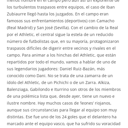
menos nombre en el campo pero aún así un exponente de
los turbulentos traspasos entre equipos, el caso de Iban
Zubiaurre llegó hasta los juzgados. En el campo eran
famosos sus enfrentamientos (deportivos) con Camacho
(Real Madrid) y San José (Sevilla). Con el cambio de la Real
por el Athletic, el central sigue la estela de un reducido
número de futbolistas que, en su mayoría, protagonizaron
traspasos difíciles de digerir entre vecinos y rivales en el
campo. Para animar a los hinchas del Athletic, que están
repartidos por todo el mundo, vamos a hablar de uno de
sus legendarios jugadores: Daniel Ruiz-Bazán, más
conocido como Dani. No se trata de una zamarra de un
ídolo del Athletic, de un Pichichi o de un Zarra. Alkiza,
Balenziaga, Gabilondo e Iturrino son otros de los miembros
de una polémica lista que, desde ayer, tiene un nuevo e
ilustre nombre. Hay muchos casos de ‘leones’ riojanos,
aunque sus circunstancias para llegar al equipo son muy
distintas. Ese fue uno de los 24 goles que el delantero ha
marcado ante el equipo vasco, que ha sufrido su voracidad