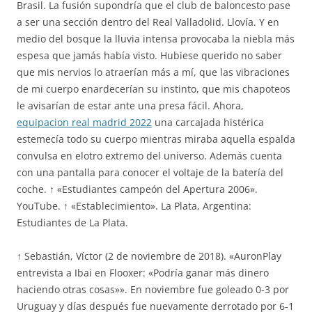
Brasil. La fusión supondría que el club de baloncesto pase
a ser una sección dentro del Real Valladolid. Llovía. Y en
medio del bosque la lluvia intensa provocaba la niebla más
espesa que jamás había visto. Hubiese querido no saber
que mis nervios lo atraerían más a mí, que las vibraciones
de mi cuerpo enardecerían su instinto, que mis chapoteos
le avisarían de estar ante una presa fácil. Ahora,
equipacion real madrid 2022
una carcajada histérica
estemecía todo su cuerpo mientras miraba aquella espalda
convulsa en elotro extremo del universo. Además cuenta
con una pantalla para conocer el voltaje de la batería del
coche. ↑ «Estudiantes campeón del Apertura 2006».
YouTube. ↑ «Establecimiento». La Plata, Argentina:
Estudiantes de La Plata.
↑ Sebastián, Víctor (2 de noviembre de 2018). «AuronPlay
entrevista a Ibai en Flooxer: «Podría ganar más dinero
haciendo otras cosas»». En noviembre fue goleado 0-3 por
Uruguay y días después fue nuevamente derrotado por 6-1