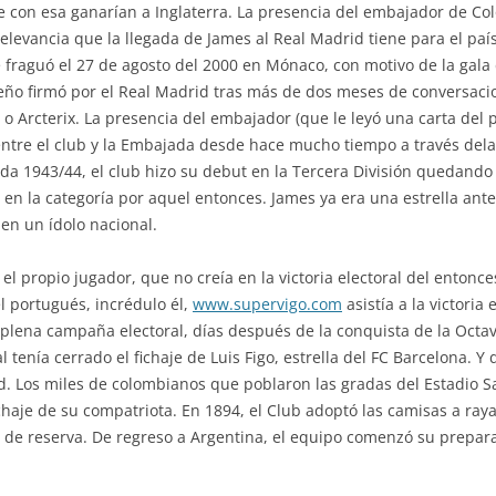
 con esa ganarían a Inglaterra. La presencia del embajador de Co
relevancia que la llegada de James al Real Madrid tiene para el paí
 fraguó el 27 de agosto del 2000 en Mónaco, con motivo de la gala 
leño firmó por el Real Madrid tras más de dos meses de conversaci
o Arcterix. La presencia del embajador (que le leyó una carta del
 entre el club y la Embajada desde hace mucho tiempo a través del
a 1943/44, el club hizo su debut en la Tercera División quedando 
 en la categoría por aquel entonces. James ya era una estrella ante
 en un ídolo nacional.
 el propio jugador, que no creía en la victoria electoral del entonc
l portugués, incrédulo él,
www.supervigo.com
asistía a la victoria
 plena campaña electoral, días después de la conquista de la Octa
tenía cerrado el fichaje de Luis Figo, estrella del FC Barcelona. Y 
d. Los miles de colombianos que poblaron las gradas del Estadio
fichaje de su compatriota. En 1894, el Club adoptó las camisas a ra
o de reserva. De regreso a Argentina, el equipo comenzó su prepar