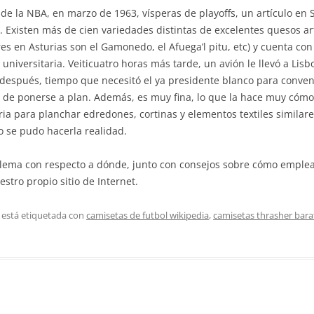
e la NBA, en marzo de 1963, vísperas de playoffs, un artículo en S
”. Existen más de cien variedades distintas de excelentes quesos ar
s en Asturias son el Gamonedo, el Afuega’l pitu, etc) y cuenta co
niversitaria. Veiticuatro horas más tarde, un avión le llevó a Lisb
 después, tiempo que necesitó el ya presidente blanco para conven
de ponerse a plan. Además, es muy fina, lo que la hace muy cómoda
ia para planchar edredones, cortinas y elementos textiles similare
o se pudo hacerla realidad.
blema con respecto a dónde, junto con consejos sobre cómo emple
stro propio sitio de Internet.
 está etiquetada con
camisetas de futbol wikipedia
,
camisetas thrasher bara