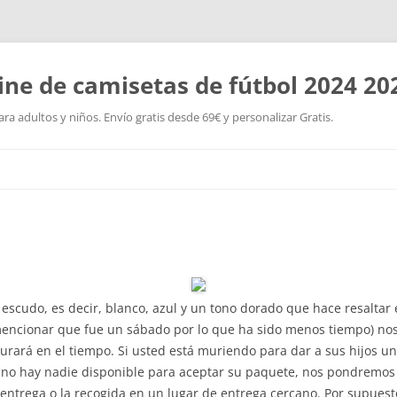
ine de camisetas de fútbol 2024 20
a adultos y niños. Envío gratis desde 69€ y personalizar Gratis.
Saltar
al
contenido
 escudo, es decir, blanco, azul y un tono dorado que hace resaltar 
cionar que fue un sábado por lo que ha sido menos tiempo) nos l
durará en el tiempo. Si usted está muriendo para dar a sus hijos u
Si no hay nadie disponible para aceptar su paquete, nos pondremos
entrega o la recogida en un lugar de entrega cercano. Por supuesto,