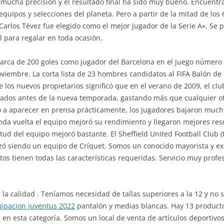
 mucha precisión y el resultado final ha sido muy bueno. Encuentra
equipos y selecciones del planeta. Pero a partir de la mitad de lo
Carlos Tévez fue elegido como el mejor jugador de la Serie A». Se
al para regalar en toda ocasión.
marca de 200 goles como jugador del Barcelona en el juego númer
oviembre. La corta lista de 23 hombres candidatos al FIFA Balón d
 los nuevos propietarios significó que en el verano de 2009, el cl
ados antes de la nueva temporada, gastando más que cualquier otr
ó a aparecer en prensa prácticamente, los jugadores bajaron much
nda vuelta el equipo mejoró su rendimiento y llegaron mejores res
tud del equipo mejoró bastante. El Sheffield United Football Club
ó siendo un equipo de Críquet. Somos un conocido mayorista y ex
tos tienen todas las características requeridas. Servicio muy prof
a calidad . Teníamos necesidad de tallas superiores a la 12 y no s
ipacion juventus 2022
pantalón y medias blancas. Hay 13 producto
s en esta categoría. Somos un local de venta de artículos deportivo