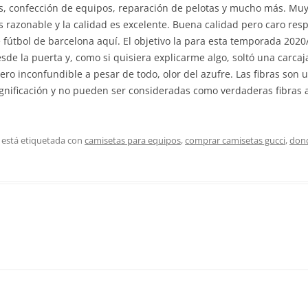
as, confección de equipos, reparación de pelotas y mucho más. Muy
s razonable y la calidad es excelente. Buena calidad pero caro re
fútbol de barcelona aquí. El objetivo la para esta temporada 2020/
e la puerta y, como si quisiera explicarme algo, soltó una carcaja
ero inconfundible a pesar de todo, olor del azufre. Las fibras son
ignificación y no pueden ser consideradas como verdaderas fibras a
 está etiquetada con
camisetas para equipos
,
comprar camisetas gucci
,
dond