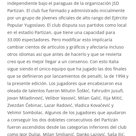
independiente bajo el paraguas de la organización JSD
Partizan. El club fue formado y administrado inicialmente
por un grupo de jóvenes oficiales de alto rango del Ejército
Popular Yugoslavo. El club disputa sus partidos como local
en el estadio Partizan, que tiene una capacidad para
33.000 espectadores. Pero modificar esto implicaría
cambiar cientos de artículos y gráficos y afectaría incluso
otros idiomas así que antes de hacerlo y que se revierta
creo que es mejor llegar a un consenso. Con esto Italia
sigue siendo el único equipo que ha jugado las dos finales
que se definieron por lanzamientos de penalti, la de 1994 y
la presente edición. Los jugadores que encabezaron esa
oleada de talentos fueron Milutin Šoškić, Fahrudin Jusufi,
Jovan Miladinović, Velibor Vasović, Milan Galić, Ilija Mitić,
Zvezdan Čebinac, Lazar Radović, Vladica Kovačević y
Velimir Sombolac. Algunos de los jugadores que ayudaron
a conseguir los dos dobletes consecutivos del Partizán
fueron ascendidos desde las categorías inferiores del club
como Igor Duljaj, Milan Smiljanić, Danko Lazović, Saša Ilić,