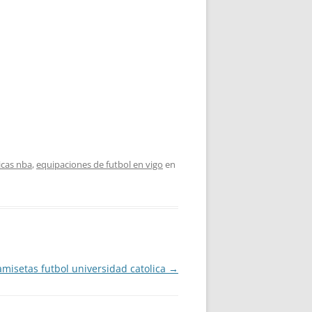
icas nba
,
equipaciones de futbol en vigo
en
amisetas futbol universidad catolica
→