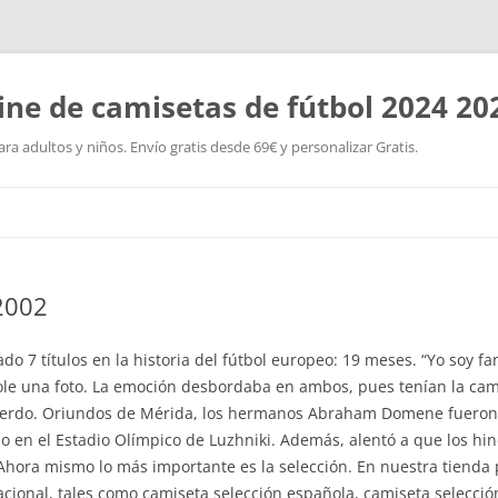
ine de camisetas de fútbol 2024 20
a adultos y niños. Envío gratis desde 69€ y personalizar Gratis.
Saltar
al
contenido
 2002
o 7 títulos en la historia del fútbol europeo: 19 meses. “Yo soy fa
dole una foto. La emoción desbordaba en ambos, pues tenían la c
recuerdo. Oriundos de Mérida, los hermanos Abraham Domene fueron
 en el Estadio Olímpico de Luzhniki. Además, alentó a que los hin
 Ahora mismo lo más importante es la selección. En nuestra tienda
acional, tales como camiseta selección española, camiseta selecci