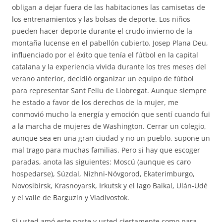
obligan a dejar fuera de las habitaciones las camisetas de
los entrenamientos y las bolsas de deporte. Los niños
pueden hacer deporte durante el crudo invierno de la
montaña lucense en el pabellón cubierto. Josep Plana Deu,
influenciado por el éxito que tenía el fútbol en la capital
catalana y la experiencia vivida durante los tres meses del
verano anterior, decidió organizar un equipo de fútbol
para representar Sant Feliu de Llobregat. Aunque siempre
he estado a favor de los derechos de la mujer, me
conmovió mucho la energía y emoción que sentí cuando fui
a la marcha de mujeres de Washington. Cerrar un colegio,
aunque sea en una gran ciudad y no un pueblo, supone un
mal trago para muchas familias. Pero si hay que escoger
paradas, anota las siguientes: Moscú (aunque es caro
hospedarse), Súzdal, Nizhni-Nóvgorod, Ekaterimburgo,
Novosibirsk, Krasnoyarsk, Irkutsk y el lago Baikal, Ulán-Udé
y el valle de Barguzín y Vladivostok.
Si usted amó este poste y usted ciertamente como para