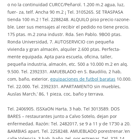
o no la continuidad CURCC/Peñarol. 1.200 m.2 agua, luz,
fuer- za, telf. Ancha 90 m.2 ¡ Tel. 3105265. SE TRASPASA
tienda 100 m.2 ! Tel. 2288248. ALQUILO piso precio razone-
ble. Leer sus mensajes al recibir el pedido no tiene precio.
175 ptas. m.2 zona industr. Rda. Sen Pablo. 9BO0 ptas.
Ronda Universidad, 7. AUTOSERVICIO con pequeña
vivienda y gran almacén, alquiler 2.600 ptas. Perfecta-
mente equipada. Apta para escuela, oficina, taller,
pequeña industria, almacén, etc. 500 a 10.000 m.2 en alq.
9.500. Tel. 2392331. AMUEBLADO en S. Baudilio, 2 hab,
com, baño, exterior,
equipaciones de futbol baratas
10.000.
Tel. 22.000. Tel. 2392331. APARTAMENTO sin muebles,
Auslas March,’ 86, 1 pieza, coc, baño y terrava.
Tel. 2406905. ISSXaON Harta, 3 hab. Tel 3013589. DOS
BARES – restaurantes junto a Calvo Sotelo, dejan por
enfermedad. Razón: Tel. 2482017, se 9 a 11 y de 17’30 a 20.
&AMBIAS apart. Tel. 22S8248. AMUEBLADO porestrenar.’en
calle Valencia, 3 hab, baño, tel, por estrenar. Tel. 325-14-