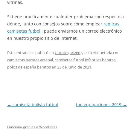
vitrinas.
Si tiene prácticamente cualquier problema con respecto a
dónde, junto con consejos sobre cómo emplear
replicas
camisetas futbol
, puede enviarnos un correo electrónico
en nuestro propio sitio de Internet.
Esta entrada se publicó en
Uncategorized
y está etiquetada con
camisetas baratas arsenal
,
camisetas futbol infantiles baratas
,
polos de españa baratos
en
23 de junio de 2021
.
Navegación
←
camiseta bolivia futbol
top equipaciones 2019
→
de
entradas
Funciona gracias a WordPress