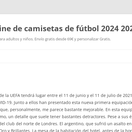
ine de camisetas de fútbol 2024 20
a adultos y niños. Envío gratis desde 69€ y personalizar Gratis.
Saltar
al
contenido
 la UEFA tendrá lugar entre el 11 de junio y el 11 de julio de 202
ID-19. Junto a ellos han presentado esta nueva primera equipación
que, personalmente, me parece bastante mejorable. En esta equip
, un detalle que suele tener bastantes detractores. Pese a sus éx
el club del norte de Londres. El argentino, que sufrió un asalto e
Oro y Brillantes. La mesa de la habitación del hotel, antes de la h