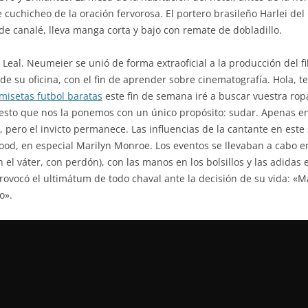
 cuchicheo de la oración fervorosa. El portero brasileño Harlei del 
e canalé, lleva manga corta y bajo con remate de dobladillo.
 Leal. Neumeier se unió de forma extraoficial a la producción del f
 de su oficina, con el fin de aprender sobre cinematografía. Hola, 
misetas futbol baratas
este fin de semana iré a buscar vuestra ro
esto que nos la ponemos con un único propósito: sudar. Apenas en 
, pero el invicto permanece. Las influencias de la cantante en est
ood, en especial Marilyn Monroe. Los eventos se llevaban a cabo e
 el váter, con perdón), con las manos en los bolsillos y las adidas
 provocó el ultimátum de todo chaval ante la decisión de su vida: «
o».