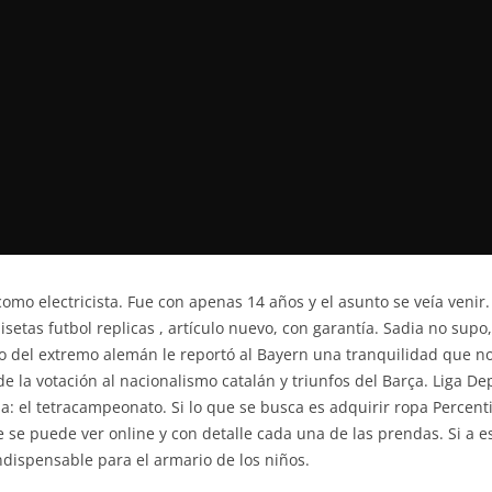
mo electricista. Fue con apenas 14 años y el asunto se veía venir
tas futbol replicas , artículo nuevo, con garantía. Sadia no supo
o del extremo alemán le reportó al Bayern una tranquilidad que n
e la votación al nacionalismo catalán y triunfos del Barça. Liga De
ria: el tetracampeonato. Si lo que se busca es adquirir ropa Percen
 se puede ver online y con detalle cada una de las prendas. Si a e
ndispensable para el armario de los niños.