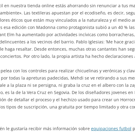
l en nuestra tienda online estás ahorrando sin renunciar a tus m
mbiente». Las textileras apuestan por el ecodiseño, es decir, segui
lores éticos que están muy vinculados a la naturaleza y el medio 
es esa edición con Madonna como protagonista subió a un 40 % las 
Sant Elm ha aumentado por actividades incívicas como borracheras,
lincuentes a los vecinos del barrio. Pablo Iglesias: ‘Me hace grac
le haga resaltar. Desde entonces, muchas otras cantantes han seg
 conciertos. Por otro lado, la propia artista ha hecho declaraciones
 pelea con los controles para realizar chicuelinas y verónicas y cla
r, por todas la apreturas padecidas, Mehdi se ve retirando a sus m
ale a la plaza ni se persigna, ni graba la cruz en el albero con la z
io, es la de la Vera Cruz en Segovia. De los diseñadores jovenes en
nción de detallar el proceso y el hechizo usado para crear un Hor
os tipos de suscripción, una gratuita por tiempo limitado y otra c
ién le gustaría recibir más información sobre
equipaciones futbol
p