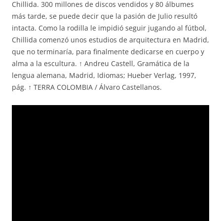
Chillida. 300 millones de discos vendidos y 80 álbumes
más tarde, se puede decir que la pasión de Julio resultó
intacta. Como la rodilla le impidió seguir jugando al fútbol,
Chillida comenzó unos estudios de arquitectura en Madrid,
que no terminaría, para finalmente dedicarse en cuerpo y
alma a la escultura. ↑ Andreu Castell, Gramática de la
lengua alemana, Madrid, Idiomas; Hueber Verlag, 1997,
pág. ↑ TERRA COLOMBIA / Álvaro Castellanos.