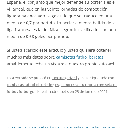
España, el conjunto que mejor defiende su portería es el
Villarreal, que en las veinte jornadas de competición
liguera ha encajado 14 goles, lo que se traduce en una
media de 0,7 por partido. La portería menos batida de la
liga francesa es la del Niza, segundo clasificado, con una
media de 0,68 goles por partido.
Si usted acarició este artículo y usted quisiera obtener
muchos más datos sobre
camisetas futbol baratas
amablemente echa un vistazo a nuestro propio sitio web.
Esta entrada se publicó en
Uncategorized
y está etiquetada con
camisetas futbol el corte ingles
,
como crear tu propia camiseta de
futbol
,
futbol gratis real madrid betis
en
23 de junio de 2021
.
Navegación
←
comprar camisetas kings
camisetas hollister baratas
→