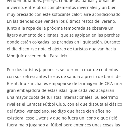
venden bufandas, jerseys, chaquetas, parkas y botas de
invierno, entre otros complementos invernales y un bien
muy preciado con este sofocante calor: aire acondicionado.
En las tiendas que venden los últimos restos del verano,
junto a la ropa de la próxima temporada se observa un
ligero aumento de clientas, que se agolpan en las perchas
donde están colgadas las prendas en liquidación. Durante
el día dicen «se nota el ajetreo de turistas que van hacia
Montjuïc o vienen del Paral·lel».
Pero los turistas japoneses se fueron la mar de contentos
con sus refrescantes trozos de sandía a precio de barril de
Brent. Ir a Funchal es empaparse de la imagen de CR7, una
gran embajadora de estas islas, que cada vez acaparan
una mayor cuota de turistas internacionales. Su acérrimo
rival es el Caracas Fútbol Club, con el que disputa el clásico
del fútbol venezolano. No digo que hace cien años no
existiera Jesse Owens y que no fuera un icono o que Pelé
fuera malo jugando al fútbol pero entonces unas cosas las