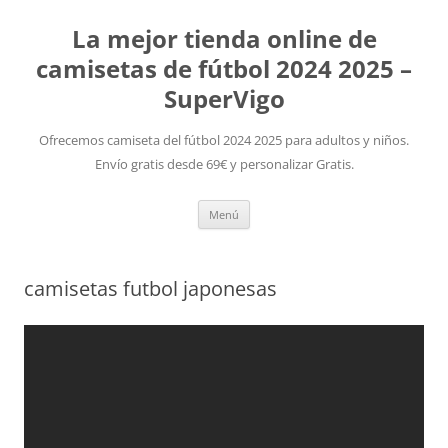
La mejor tienda online de
camisetas de fútbol 2024 2025 –
SuperVigo
Ofrecemos camiseta del fútbol 2024 2025 para adultos y niños.
Envío gratis desde 69€ y personalizar Gratis.
Saltar
Menú
al
contenido
camisetas futbol japonesas