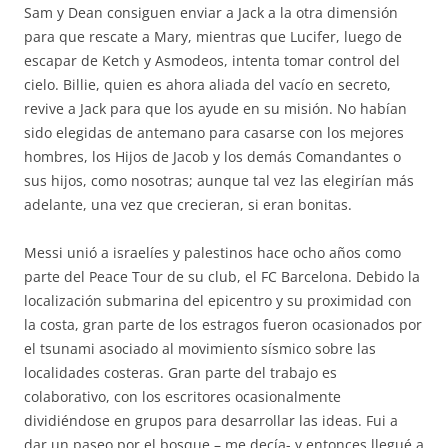
Sam y Dean consiguen enviar a Jack a la otra dimensión
para que rescate a Mary, mientras que Lucifer, luego de
escapar de Ketch y Asmodeos, intenta tomar control del
cielo. Billie, quien es ahora aliada del vacío en secreto,
revive a Jack para que los ayude en su misión. No habían
sido elegidas de antemano para casarse con los mejores
hombres, los Hijos de Jacob y los demás Comandantes o
sus hijos, como nosotras; aunque tal vez las elegirían más
adelante, una vez que crecieran, si eran bonitas.
Messi unió a israelíes y palestinos hace ocho años como
parte del Peace Tour de su club, el FC Barcelona. Debido la
localización submarina del epicentro y su proximidad con
la costa, gran parte de los estragos fueron ocasionados por
el tsunami asociado al movimiento sísmico sobre las
localidades costeras. Gran parte del trabajo es
colaborativo, con los escritores ocasionalmente
dividiéndose en grupos para desarrollar las ideas. Fui a
dar un paseo por el bosque – me decía- y entonces llegué a