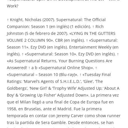
Work?
↑ Knight, Nicholas (2007). Supernatural: The Official
Companion: Season 1 (en inglés) (1 edición). ↑ Rich
Johnston (5 de febrero de 2007). «LYING IN THE GUTTERS
VOLUME 2 COLUMN 90». CBR (en inglés). ↑ «Supernatural:
Season 11». Ezy DVD (en inglés). Entertainment Weekly (en
inglés). ↑ «Supernatural: Season 10». Ezy DVD (en inglés). ↑
«As Supernatural Returns, Your Burning Questions Are
Answered! ↑ a b «Supernatural Online Shop». ↑
«Supernatural – Season 10 (Blu-ray)». ↑ «Tuesday Final
Ratings: ‘Marvel’s Agents of S.H.I.E.L.D.’, ‘Glee’, ‘The
Goldbergs’, ‘New Girl’ & ‘Trophy Wife’ Adjusted Up; ‘About A
Boy’ & ‘Growing Up Fisher’ Adjusted Down». La primera vez
que el Milan llegó a una final de Copa de Europa fue en
1958, en Bruselas, ante el Madrid. Fue la primera
temporada en contar con Jeremy Carver como show runner
tras la partida de Sera Gamble. Desde entonces, se han