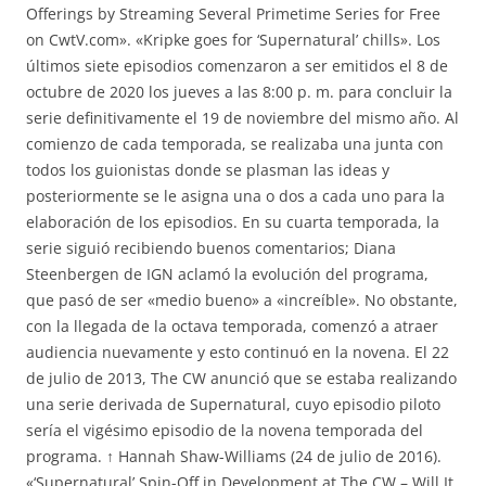
Offerings by Streaming Several Primetime Series for Free
on CwtV.com». «Kripke goes for ‘Supernatural’ chills». Los
últimos siete episodios comenzaron a ser emitidos el 8 de
octubre de 2020 los jueves a las 8:00 p. m. para concluir la
serie definitivamente el 19 de noviembre del mismo año. Al
comienzo de cada temporada, se realizaba una junta con
todos los guionistas donde se plasman las ideas y
posteriormente se le asigna una o dos a cada uno para la
elaboración de los episodios. En su cuarta temporada, la
serie siguió recibiendo buenos comentarios; Diana
Steenbergen de IGN aclamó la evolución del programa,
que pasó de ser «medio bueno» a «increíble». No obstante,
con la llegada de la octava temporada, comenzó a atraer
audiencia nuevamente y esto continuó en la novena. El 22
de julio de 2013, The CW anunció que se estaba realizando
una serie derivada de Supernatural, cuyo episodio piloto
sería el vigésimo episodio de la novena temporada del
programa. ↑ Hannah Shaw-Williams (24 de julio de 2016).
«‘Supernatural’ Spin-Off in Development at The CW – Will It