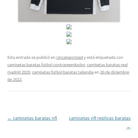
Esta entrada se publicó en
Uncategorized
y está etiquetada con
camisetas baratas futbol contrareembolso
,
camisetas baratas real
madrid 2020
,
camisetas futbol baratas tailandia
en
26 de diciembre
de 2022
.
Navegación
←
camisetas baratas nfl
camisetas nfl replicas baratas
de
→
entradas