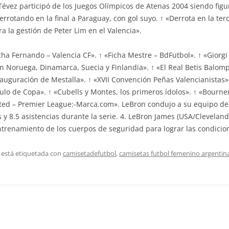
Tévez participó de los Juegos Olímpicos de Atenas 2004 siendo figu
rrotando en la final a Paraguay, con gol suyo. ↑ «Derrota en la ter
ra la gestión de Peter Lim en el Valencia».
Ficha Fernando – Valencia CF». ↑ «Ficha Mestre – BdFutbol». ↑ «Giorgi
ón Noruega, Dinamarca, Suecia y Finlandia». ↑ «El Real Betis Balomp
nauguración de Mestalla». ↑ «XVII Convención Peñas Valencianistas».
ítulo de Copa». ↑ «Cubells y Montes, los primeros ídolos». ↑ «Bour
nited – Premier League:-Marca.com». LeBron condujo a su equipo de n
y 8.5 asistencias durante la serie. 4. LeBron James (USA/Cleveland
trenamiento de los cuerpos de seguridad para lograr las condicion
 está etiquetada con
camisetadefutbol
,
camisetas futbol femenino argentin