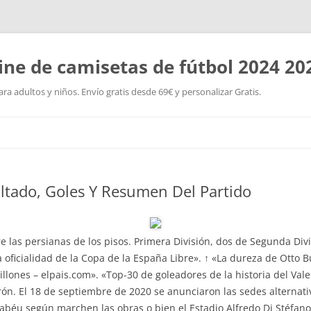
ine de camisetas de fútbol 2024 20
a adultos y niños. Envío gratis desde 69€ y personalizar Gratis.
Saltar
al
contenido
tado, Goles Y Resumen Del Partido
tre las persianas de los pisos. Primera División, dos de Segunda Di
oficialidad de la Copa de la España Libre». ↑ «La dureza de Otto 
illones – elpais.com». «Top-30 de goleadores de la historia del Val
ón. El 18 de septiembre de 2020 se anunciaron las sedes alternativ
abéu según marchen las obras o bien el Estadio Alfredo Di Stéfan