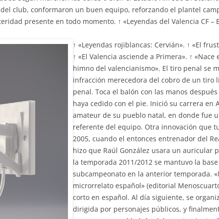
a del club, conformaron un buen equipo, reforzando el plantel cam
steridad presente en todo momento. ↑ «Leyendas del Valencia CF – 
↑ «Leyendas rojiblancas: Cervián». ↑ «El fru
↑ «El Valencia asciende a Primera». ↑ «Nace e
himno del valencianismo». El tiro penal se
infracción merecedora del cobro de un tiro l
penal. Toca el balón con las manos después
haya cedido con el pie. Inició su carrera en
amateur de su pueblo natal, en donde fue 
referente del equipo. Otra innovación que t
2005, cuando el entonces entrenador del Re
hizo que Raúl González usara un auricular 
la temporada 2011/2012 se mantuvo la base 
subcampeonato en la anterior temporada. «
microrrelato español» (editorial Menoscuarto
corto en español. Al día siguiente, se orga
dirigida por personajes públicos, y finalment