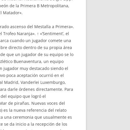
peón de la Primera B Metropolitana,
El Matador».
strado ascenso del Mestalla a Primera».
l Trofeo Naranja». ↑ «’Sentiment’, el
 marca cuando un jugador comete una
ibre directo dentro de su propia área
 de que un jugador de su equipo se lo
 Atlético Buenaventura, un equipo
un jugador muy destacado siendo el
uvo poca aceptación ocurrió en el
al Madrid, Vanderlei Luxemburgo,
para darle órdenes directamente. Para
del equipo que logró el
Mar de pirañas. Nuevas voces del
) es la nueva referencia del relato
niza una ceremonia que usualmente es
e se da inicio a la recepción de los