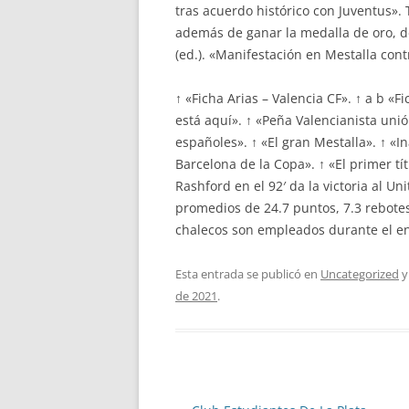
tras acuerdo histórico con Juventus». 
además de ganar la medalla de oro, de
(ed.). «Manifestación en Mestalla cont
↑ «Ficha Arias – Valencia CF». ↑ a b «
está aquí». ↑ «Peña Valencianista uni
españoles». ↑ «El gran Mestalla». ↑ «I
Barcelona de la Copa». ↑ «El primer t
Rashford en el 92′ da la victoria al U
promedios de 24.7 puntos, 7.3 rebotes 
chalecos son empleados durante el en
Esta entrada se publicó en
Uncategorized
y
de 2021
.