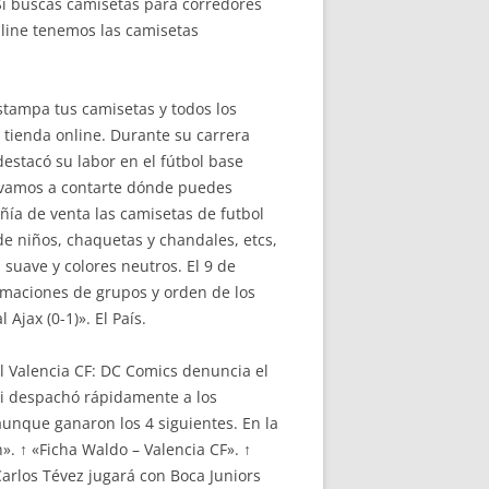
i buscas camisetas para corredores
nline tenemos las camisetas
stampa tus camisetas y todos los
tienda online. Durante su carrera
destacó su labor en el fútbol base
lo vamos a contarte dónde puedes
ñía de venta las camisetas de futbol
e niños, chaquetas y chandales, etcs,
suave y colores neutros. El 9 de
ormaciones de grupos y orden de los
 Ajax (0-1)». El País.
el Valencia CF: DC Comics denuncia el
ami despachó rápidamente a los
aunque ganaron los 4 siguientes. En la
». ↑ «Ficha Waldo – Valencia CF». ↑
Carlos Tévez jugará con Boca Juniors