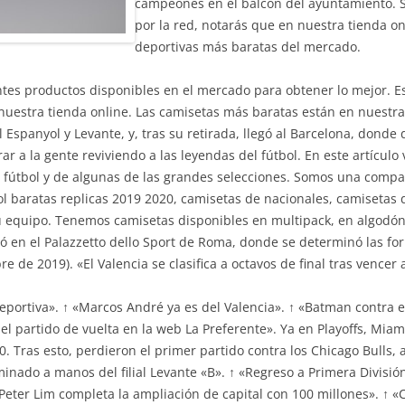
campeones en el balcón del ayuntamiento. S
por la red, notarás que en nuestra tienda o
deportivas más baratas del mercado.
ntes productos disponibles en el mercado para obtener lo mejor. E
uestra tienda online. Las camisetas más baratas están en nuestra 
 Espanyol y Levante, y, tras su retirada, llegó al Barcelona, donde 
rar a la gente reviviendo a las leyendas del fútbol. En este artícu
 fútbol y de algunas de las grandes selecciones. Somos una compa
 baratas replicas 2019 2020, camisetas de nacionales, camisetas d
u equipo. Tenemos camisetas disponibles en multipack, en algodón 
ró en el Palazzetto dello Sport de Roma, donde se determinó las f
e de 2019). «El Valencia se clasifica a octavos de final tras vencer al
deportiva». ↑ «Marcos André ya es del Valencia». ↑ «Batman contra 
del partido de vuelta en la web La Preferente». Ya en Playoffs, Mi
 Tras esto, perdieron el primer partido contra los Chicago Bulls, 
minado a manos del filial Levante «B». ↑ «Regreso a Primera División
Peter Lim completa la ampliación de capital con 100 millones». ↑ «