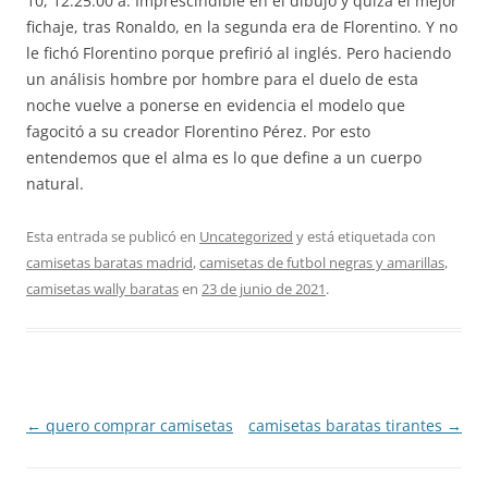
10, 12:25:00 a. Imprescindible en el dibujo y quizá el mejor
fichaje, tras Ronaldo, en la segunda era de Florentino. Y no
le fichó Florentino porque prefirió al inglés. Pero haciendo
un análisis hombre por hombre para el duelo de esta
noche vuelve a ponerse en evidencia el modelo que
fagocitó a su creador Florentino Pérez. Por esto
entendemos que el alma es lo que define a un cuerpo
natural.
Esta entrada se publicó en
Uncategorized
y está etiquetada con
camisetas baratas madrid
,
camisetas de futbol negras y amarillas
,
camisetas wally baratas
en
23 de junio de 2021
.
Navegación
←
quero comprar camisetas
camisetas baratas tirantes
→
de
entradas