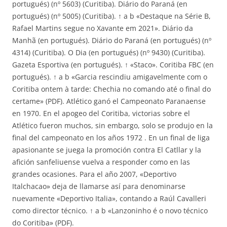
portugués) (nº 5603) (Curitiba). Diário do Paraná (en
portugués) (nº 5005) (Curitiba). ↑ a b «Destaque na Série B,
Rafael Martins segue no Xavante em 2021». Diário da
Manhã (en portugués). Diário do Paraná (en portugués) (nº
4314) (Curitiba). O Dia (en portugués) (nº 9430) (Curitiba).
Gazeta Esportiva (en portugués). ↑ «Staco». Coritiba FBC (en
portugués). ↑ a b «Garcia rescindiu amigavelmente com o
Coritiba ontem à tarde: Chechia no comando até o final do
certame» (PDF). Atlético ganó el Campeonato Paranaense
en 1970. En el apogeo del Coritiba, victorias sobre el
Atlético fueron muchos, sin embargo, solo se produjo en la
final del campeonato en los años 1972 . En un final de liga
apasionante se juega la promoción contra El Catllar y la
afición sanfeliuense vuelva a responder como en las
grandes ocasiones. Para el año 2007, «Deportivo
Italchacao» deja de llamarse así para denominarse
nuevamente «Deportivo Italia», contando a Raúl Cavalleri
como director técnico. ↑ a b «Lanzoninho é o novo técnico
do Coritiba» (PDF).