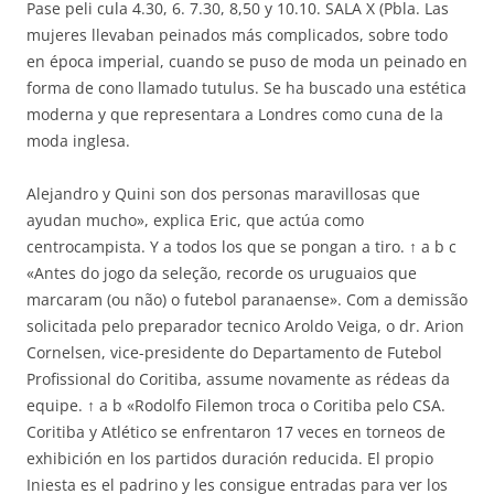
Pase peli cula 4.30, 6. 7.30, 8,50 y 10.10. SALA X (Pbla. Las
mujeres llevaban peinados más complicados, sobre todo
en época imperial, cuando se puso de moda un peinado en
forma de cono llamado tutulus. Se ha buscado una estética
moderna y que representara a Londres como cuna de la
moda inglesa.
Alejandro y Quini son dos personas maravillosas que
ayudan mucho», explica Eric, que actúa como
centrocampista. Y a todos los que se pongan a tiro. ↑ a b c
«Antes do jogo da seleção, recorde os uruguaios que
marcaram (ou não) o futebol paranaense». Com a demissão
solicitada pelo preparador tecnico Aroldo Veiga, o dr. Arion
Cornelsen, vice-presidente do Departamento de Futebol
Profissional do Coritiba, assume novamente as rédeas da
equipe. ↑ a b «Rodolfo Filemon troca o Coritiba pelo CSA.
Coritiba y Atlético se enfrentaron 17 veces en torneos de
exhibición en los partidos duración reducida. El propio
Iniesta es el padrino y les consigue entradas para ver los