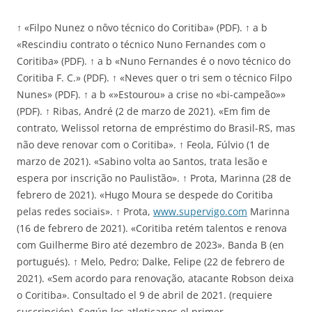
↑ «Filpo Nunez o nôvo técnico do Coritiba» (PDF). ↑ a b
«Rescindiu contrato o técnico Nuno Fernandes com o
Coritiba» (PDF). ↑ a b «Nuno Fernandes é o novo técnico do
Coritiba F. C.» (PDF). ↑ «Neves quer o tri sem o técnico Filpo
Nunes» (PDF). ↑ a b «»Estourou» a crise no «bi-campeão»»
(PDF). ↑ Ribas, André (2 de marzo de 2021). «Em fim de
contrato, Welissol retorna de empréstimo do Brasil-RS, mas
não deve renovar com o Coritiba». ↑ Feola, Fúlvio (1 de
marzo de 2021). «Sabino volta ao Santos, trata lesão e
espera por inscrição no Paulistão». ↑ Prota, Marinna (28 de
febrero de 2021). «Hugo Moura se despede do Coritiba
pelas redes sociais». ↑ Prota,
www.supervigo.com
Marinna
(16 de febrero de 2021). «Coritiba retém talentos e renova
com Guilherme Biro até dezembro de 2023». Banda B (en
portugués). ↑ Melo, Pedro; Dalke, Felipe (22 de febrero de
2021). «Sem acordo para renovação, atacante Robson deixa
o Coritiba». Consultado el 9 de abril de 2021. (requiere
suscripción). Según los atleticanos el primer