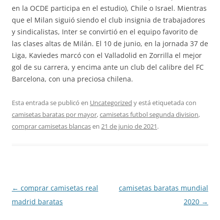
en la OCDE participa en el estudio), Chile o Israel. Mientras
que el Milan siguió siendo el club insignia de trabajadores
y sindicalistas, Inter se convirtió en el equipo favorito de
las clases altas de Milán. El 10 de junio, en la jornada 37 de
Liga, Kaviedes marcó con el Valladolid en Zorrilla el mejor
gol de su carrera, y encima ante un club del calibre del FC
Barcelona, con una preciosa chilena.
Esta entrada se publicó en
Uncategorized
y está etiquetada con
camisetas baratas por mayor
,
camisetas futbol segunda division
,
comprar camisetas blancas
en
21 de junio de 2021
.
Navegación
←
comprar camisetas real
camisetas baratas mundial
de
madrid baratas
2020
→
entradas