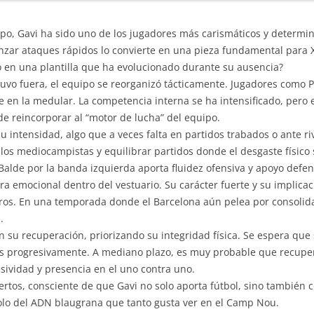
po, Gavi ha sido uno de los jugadores más carismáticos y determi
lanzar ataques rápidos lo convierte en una pieza fundamental para
co en una plantilla que ha evolucionado durante su ausencia?
uvo fuera, el equipo se reorganizó tácticamente. Jugadores como Pe
n la medular. La competencia interna se ha intensificado, pero el
de reincorporar al “motor de lucha” del equipo.
u intensidad, algo que a veces falta en partidos trabados o ante r
 los mediocampistas y equilibrar partidos donde el desgaste físico
alde por la banda izquierda aporta fluidez ofensiva y apoyo defen
gura emocional dentro del vestuario. Su carácter fuerte y su implica
s. En una temporada donde el Barcelona aún pelea por consolidar
.
n su recuperación, priorizando su integridad física. Se espera que
 progresivamente. A mediano plazo, es muy probable que recupere
sividad y presencia en el uno contra uno.
iertos, consciente de que Gavi no solo aporta fútbol, sino también 
olo del ADN blaugrana que tanto gusta ver en el Camp Nou.