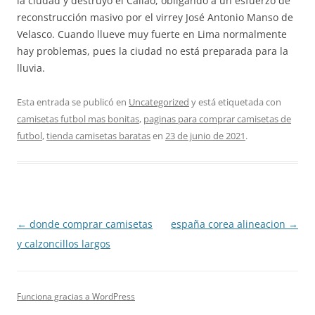
la ciudad y destruyó el Callao, obligando a un esfuerzo de
reconstrucción masivo por el virrey José Antonio Manso de
Velasco. Cuando llueve muy fuerte en Lima normalmente
hay problemas, pues la ciudad no está preparada para la
lluvia.
Esta entrada se publicó en
Uncategorized
y está etiquetada con
camisetas futbol mas bonitas
,
paginas para comprar camisetas de
futbol
,
tienda camisetas baratas
en
23 de junio de 2021
.
Navegación
←
donde comprar camisetas
españa corea alineacion
→
de
y calzoncillos largos
entradas
Funciona gracias a WordPress