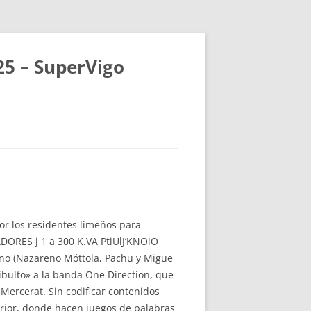
25 – SuperVigo
por los residentes limeños para
DORES j 1 a 300 K.VA PtiUlJ’KNOiO
ano (Nazareno Móttola, Pachu y Migue
ibulto» a la banda One Direction, que
 Mercerat. Sin codificar contenidos
erior, donde hacen juegos de palabras