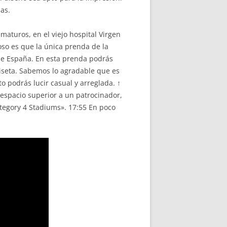
as.
maturos, en el viejo hospital Virgen
oso es que la única prenda de la
 de España. En esta prenda podrás
miseta. Sabemos lo agradable que es
o podrás lucir casual y arreglada. ↑
espacio superior a un patrocinador,
ategory 4 Stadiums». 17:55 En poco