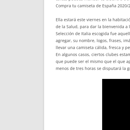
Compra tu camiseta de España 2020/202
Ella estará este viernes en la habita
de la Salud, para dar la bienvenida a
Selección de Italia escogida fue aque
agregar, su nombre, logos, frases, im
llevar una camiseta cálida, fresca y p
En algunos casos, ciertos clubes est
que puede ser el mismo que el que apa
menos de tres horas se disputará la g