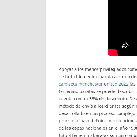
Apoyar a los menos privilegiados com
de futbol femenino baratas es uno de
camiseta manchester united 2022
las 
femenino baratas se puede descubrir 
cuenta con un 33% de descuento. Desd
método de envío a los clientes según 
desarrollado en un proceso complejo p
prensa la iba a definir como la primer
de las copas nacionales en el año 190
futbol femenino baratas son un comp