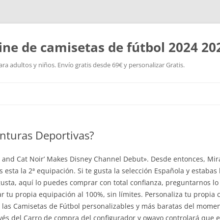
ine de camisetas de fútbol 2024 20
a adultos y niños. Envío gratis desde 69€ y personalizar Gratis.
Saltar
al
contenido
nturas Deportivas?
ug and Cat Noir’ Makes Disney Channel Debut». Desde entonces, Mi
 esta la 2ª equipación. Si te gusta la selección Española y estab
usta, aquí lo puedes comprar con total confianza, preguntarnos lo
 tu propia equipación al 100%, sin límites. Personaliza tu propia 
 las Camisetas de Fútbol personalizables y más baratas del momen
vés del Carro de compra del configurador y owayo controlará que e