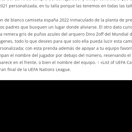
1 personalizada, en tu talla porque las tenemos en todas las tall
ción de blanco camiseta españa 2022 inmaculado de la planta de pre
 los padres que busquen un lugar donde aliviarse. El otro dato curi
lla remera gris de puños azules del arquero Dino Zoff del Mundial
ágenes, todo lo que desees para que solo ella pueda lucir esta ca
ersonalizada; con esta prenda además de apoyar a tu equipo favorit
ampan el nombre del jugador por debajo del número, reservando el 
rece en el frente, o bien el nombre del equipo. ↑ «List of UEFA C
ran final de la UEFA Nations League.