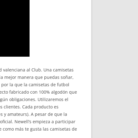
d valenciana al Club. Una camisetas
e la mejor manera que puedas soñar,
por la que la camisetas de futbol
recto fabricado con 100% algodón que
ún obligaciones. Utilizaremos el
os clientes. Cada producto es
s y amateurs). A pesar de que la
ficial. Newell’s empieza a participar
se como más te gusta las camisetas de