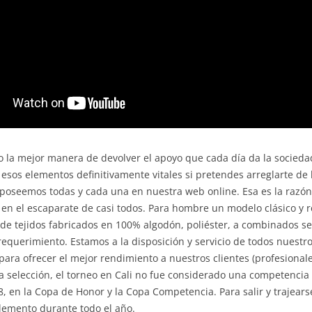
o la mejor manera de devolver el apoyo que cada día da la socieda
 esos elementos definitivamente vitales si pretendes arreglarte d
poseemos todas y cada una en nuestra web online. Esa es la razón 
en el escaparate de casi todos. Para hombre un modelo clásico y 
e tejidos fabricados en 100% algodón, poliéster, a combinados seg
requerimiento. Estamos a la disposición y servicio de todos nuestr
ara ofrecer el mejor rendimiento a nuestros clientes (profesionale
a selección, el torneo en Cali no fue considerado una competencia o
8, en la Copa de Honor y la Copa Competencia. Para salir y trajear
lemento durante todo el año.