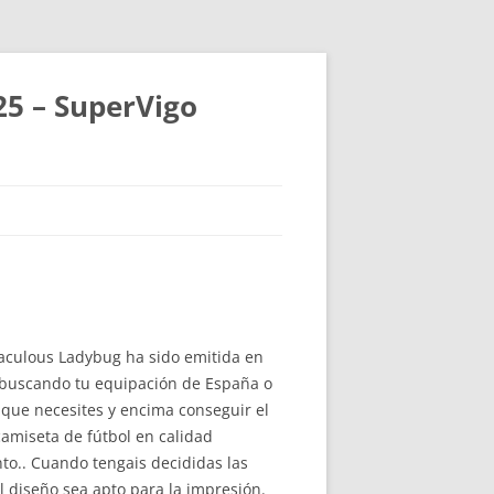
25 – SuperVigo
raculous Ladybug ha sido emitida en
as buscando tu equipación de España o
 que necesites y encima conseguir el
camiseta de fútbol en calidad
to.. Cuando tengais decididas las
l diseño sea apto para la impresión.