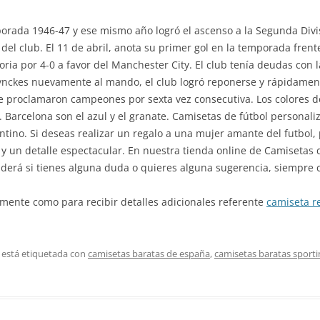
orada 1946-47 y ese mismo año logró el ascenso a la Segunda Divis
o del club. El 11 de abril, anota su primer gol en la temporada fren
oria por 4-0 a favor del Manchester City. El club tenía deudas con l
nckes nuevamente al mando, el club logró reponerse y rápidamente
e proclamaron campeones por sexta vez consecutiva. Los colores de
. C. Barcelona son el azul y el granate. Camisetas de fútbol personal
ntino. Si deseas realizar un regalo a una mujer amante del futbol
 y un detalle espectacular. En nuestra tienda online de Camisetas d
derá si tienes alguna duda o quieres alguna sugerencia, siempre c
amente como para recibir detalles adicionales referente
camiseta r
 está etiquetada con
camisetas baratas de españa
,
camisetas baratas sporti