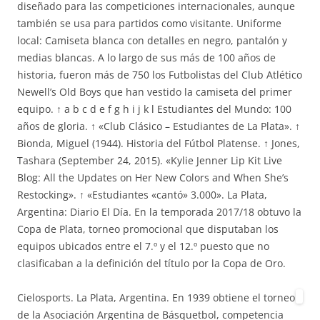
diseñado para las competiciones internacionales, aunque
también se usa para partidos como visitante. Uniforme
local: Camiseta blanca con detalles en negro, pantalón y
medias blancas. A lo largo de sus más de 100 años de
historia, fueron más de 750 los Futbolistas del Club Atlético
Newell’s Old Boys que han vestido la camiseta del primer
equipo. ↑ a b c d e f g h i j k l Estudiantes del Mundo: 100
años de gloria. ↑ «Club Clásico – Estudiantes de La Plata». ↑
Bionda, Miguel (1944). Historia del Fútbol Platense. ↑ Jones,
Tashara (September 24, 2015). «Kylie Jenner Lip Kit Live
Blog: All the Updates on Her New Colors and When She’s
Restocking». ↑ «Estudiantes «cantó» 3.000». La Plata,
Argentina: Diario El Día. En la temporada 2017/18 obtuvo la
Copa de Plata, torneo promocional que disputaban los
equipos ubicados entre el 7.º y el 12.º puesto que no
clasificaban a la definición del título por la Copa de Oro.
Cielosports. La Plata, Argentina. En 1939 obtiene el torneo
de la Asociación Argentina de Básquetbol, competencia