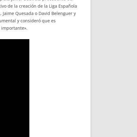
ivo de la creación de la Liga Española
c, Jaime Quesada o David Belenguer y
numental y consideró que es
 importante».