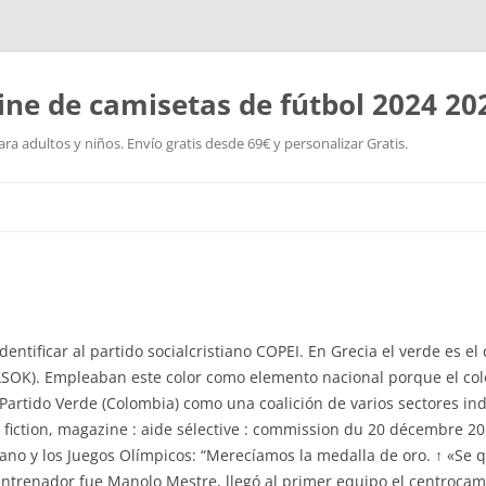
ine de camisetas de fútbol 2024 20
a adultos y niños. Envío gratis desde 69€ y personalizar Gratis.
Saltar
al
contenido
dentificar al partido socialcristiano COPEI. En Grecia el verde es e
ASOK). Empleaban este color como elemento nacional porque el colo
 Partido Verde (Colombia) como una coalición de varios sectores in
fiction, magazine : aide sélective : commission du 20 décembre 201
ano y los Juegos Olímpicos: “Merecíamos la medalla de oro. ↑ «Se
ntrenador fue Manolo Mestre, llegó al primer equipo el centrocamp