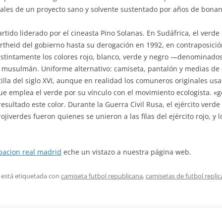
ales de un proyecto sano y solvente sustentado por años de bonan
artido liderado por el cineasta Pino Solanas. En Sudáfrica, el verd
artheid del gobierno hasta su derogación en 1992, en contraposición
ndistintamente los colores rojo, blanco, verde y negro —denomina
musulmán. Uniforme alternativo: camiseta, pantalón y medias de 
illa del siglo XVI, aunque en realidad los comuneros originales usar
ue emplea el verde por su vínculo con el movimiento ecologista. «
esultado este color. Durante la Guerra Civil Rusa, el ejército verd
iverdes fueron quienes se unieron a las filas del ejército rojo, y 
pacion real madrid
eche un vistazo a nuestra página web.
 está etiquetada con
camiseta futbol republicana
,
camisetas de futbol replic