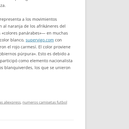
za.
e representa a los movimientos
 al naranja de los afrikáneres del
dos «colores panárabes»— en muchas
color blanco,
supervigo.com
con
on el rojo carmesí. El color proviene
gobiernos púrpura». Esto es debido a
e participó como elemento nacionalista
los blanquiverdes, los que se unieron
as aliexpress
,
numeros camisetas futbol