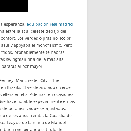
 la esperanza,
equipacion real madrid
na estrella azul celeste debajo del
onfort. Los verdes o prasinoi (color
a azul y apoyaba el monofisismo. Pero
partidos, probablemente te habrás
etas swingman nba de la más alta
s baratas al por mayor.
↑ Penney, Manchester City – The
 en Brasil». El verde azulado o verde
evellers en el s. Además, en ocasiones
 (se hace notable especialmente en las
as de botones, vaqueros ajustados,
mo de los años treinta: la Guardia de
Europa League de la mano de Manuel
 buen pie logrando el título de