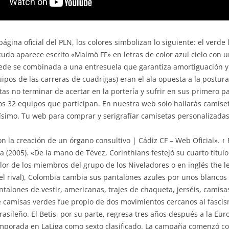
página oficial del PLN, los colores simbolizan lo siguiente: el verde
cudo aparece escrito «Malmö FF» en letras de color azul cielo con u
de se combinada a una entresuela que garantiza amortiguación y c
uipos de las carreras de cuadrigas) eran el ala opuesta a la postur
itas no terminar de acertar en la portería y sufrir en sus primero 
los 32 equipos que participan. En nuestra web solo hallarás camis
atísimo. Tu web para comprar y serigrafíar camisetas personalizada
on la creación de un órgano consultivo | Cádiz CF – Web Oficial». 
a (2005). «De la mano de Tévez, Corinthians festejó su cuarto título
olor de los miembros del grupo de los Niveladores o en inglés the l
el rival), Colombia cambia sus pantalones azules por unos blancos
ntalones de vestir, americanas, trajes de chaqueta, jerséis, camis
de camisas verdes fue propio de dos movimientos cercanos al fascis
rasileño. El Betis, por su parte, regresa tres años después a la 
emporada en LaLiga como sexto clasificado. La campaña comenzó con