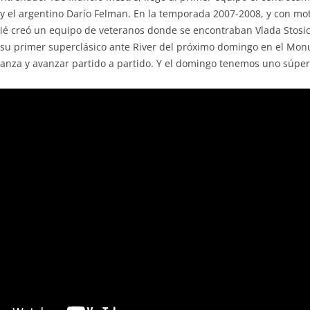
 y el argentino Darío Felman. En la temporada 2007-2008, y con mot
mpié creó un equipo de veteranos donde se encontraban Vlada Stosi
de su primer superclásico ante River del próximo domingo en el Mo
anza y avanzar partido a partido. Y el domingo tenemos uno súper