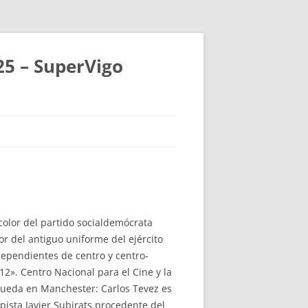
25 – SuperVigo
l color del partido socialdemócrata
r del antiguo uniforme del ejército
dependientes de centro y centro-
2». Centro Nacional para el Cine y la
 queda en Manchester: Carlos Tevez es
ista Javier Subirats procedente del