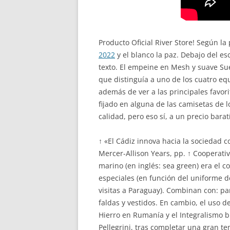
Producto Oficial River Store! Según la 
2022
y el blanco la paz. Debajo del es
texto. El empeine en Mesh y suave Sue
que distinguía a uno de los cuatro eq
además de ver a las principales favor
fijado en alguna de las camisetas de 
calidad, pero eso sí, a un precio bar
↑ «El Cádiz innova hacia la sociedad c
Mercer-Allison Years, pp. ↑ Cooperativ
marino (en inglés: sea green) era el c
especiales (en función del uniforme d
visitas a Paraguay). Combinan con: pa
faldas y vestidos. En cambio, el uso 
Hierro en Rumanía y el Integralismo b
Pellegrini, tras completar una gran t