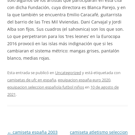
sólo algunos de los artistas que participarán en esta cita
con dicha Fundación, cuya directora es Blanca Parejo, y en
la que también se encuentra Emilio Caracafé, guitarrista
del barrio de las Tres Mil Viviendas. Dani Carvajal y Jordi
Alba son fijos. Sus cuadros (el sahovnica) son los que son.
Lo que perpetraron para los ‘tres leones’ en la Eurocopa
2016 provocó en las islas más indignación que si les
cambiaran el sistema métrico: mangas grises, pantalón
blanco, medias rojas.
Esta entrada se publicó en
Uncategorized
y está etiquetada con
camisetas de ufc en españa
,
equipacion españa euro 2020
,
equipacion seleccion española futbol niños
en
10 de agosto de
2021
.
Navegación
←
camiseta españa 2003
camiseta atletismo seleccion