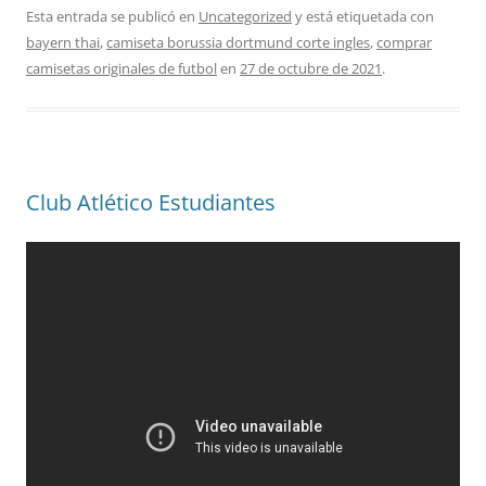
Esta entrada se publicó en
Uncategorized
y está etiquetada con
bayern thai
,
camiseta borussia dortmund corte ingles
,
comprar
camisetas originales de futbol
en
27 de octubre de 2021
.
Club Atlético Estudiantes