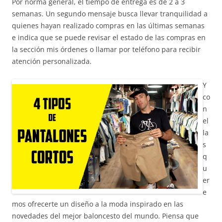
Por norma general, el tiempo de entrega es de 2 a 3
semanas. Un segundo mensaje busca llevar tranquilidad a
quienes hayan realizado compras en las últimas semanas
e indica que se puede revisar el estado de las compras en
la sección mis órdenes o llamar por teléfono para recibir
atención personalizada.
Y
co
n
el
la
s
q
u
er
e
mos ofrecerte un diseño a la moda inspirado en las
novedades del mejor baloncesto del mundo. Piensa que