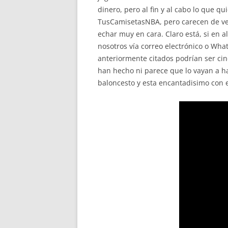
dinero, pero al fin y al cabo lo que qu
TusCamisetasNBA, pero carecen de velo
echar muy en cara. Claro está, si en
nosotros vía correo electrónico o Wh
anteriormente citados podrían ser cinc
han hecho ni parece que lo vayan a hac
baloncesto y esta encantadisimo con el