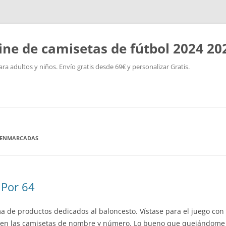
ine de camisetas de fútbol 2024 20
a adultos y niños. Envío gratis desde 69€ y personalizar Gratis.
Saltar
al
contenido
L ENMARCADAS
 Por 64
a de productos dedicados al baloncesto. Vístase para el juego con
a en las camisetas de nombre y número. Lo bueno que quejándom