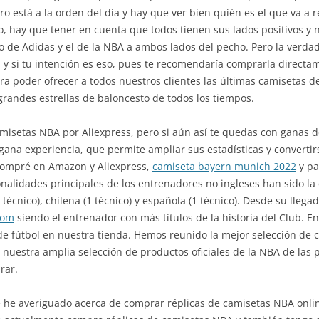
ro está a la orden del día y hay que ver bien quién es el que va a re
o, hay que tener en cuenta que todos tienen sus lados positivos y
 de Adidas y el de la NBA a ambos lados del pecho. Pero la verdad
o, y si tu intención es eso, pues te recomendaría comprarla direct
a poder ofrecer a todos nuestros clientes las últimas camisetas d
grandes estrellas de baloncesto de todos los tiempos.
misetas NBA por Aliexpress, pero si aún así te quedas con ganas d
 gana experiencia, que permite ampliar sus estadísticas y converti
compré en Amazon y Aliexpress,
camiseta bayern munich 2022
y pa
nalidades principales de los entrenadores no ingleses han sido la e
(1 técnico), chilena (1 técnico) y española (1 técnico). Desde su lleg
com
siendo el entrenador con más títulos de la historia del Club. E
b de fútbol en nuestra tienda. Hemos reunido la mejor selección de
nuestra amplia selección de productos oficiales de la NBA de las 
rar.
e he averiguado acerca de comprar réplicas de camisetas NBA onlin