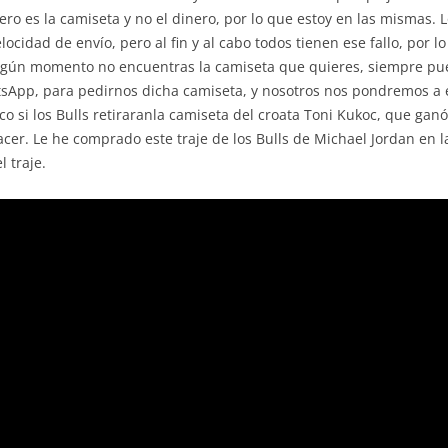
iero es la camiseta y no el dinero, por lo que estoy en las mismas. 
cidad de envío, pero al fin y al cabo todos tienen ese fallo, por 
 algún momento no encuentras la camiseta que quieres, siempre pu
atsApp, para pedirnos dicha camiseta, y nosotros nos pondremos a 
o si los Bulls retiraranla camiseta del croata Toni Kukoc, que ganó 
er. Le he comprado este traje de los Bulls de Michael Jordan en la
 traje.