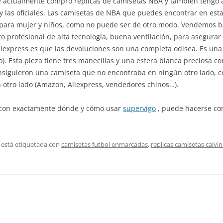
que actualmente compro réplicas de camisetas NBA y también tengo 
s y las oficiales. Las camisetas de NBA que puedes encontrar en esta
 para mujer y niños, como no puede ser de otro modo. Vendemos b
o profesional de alta tecnología, buena ventilación, para asegura
express es que las devoluciones son una completa odisea. Es una 
). Esta pieza tiene tres manecillas y una esfera blanca preciosa con
onsiguieron una camiseta que no encontraba en ningún otro lado, 
 otro lado (Amazon, Aliexpress, vendedores chinos…).
a con exactamente dónde y cómo usar
supervigo
, puede hacerse co
 está etiquetada con
camisetas futbol enmarcadas
,
replicas camisetas calvin