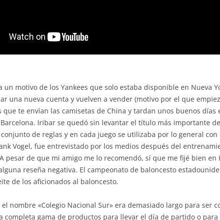
ba un motivo de los Yankees que solo estaba disponible en Nueva Y
ear una nueva cuenta y vuelven a vender (motivo por el que empiez
 que te envían las camisetas de China y tardan unos buenos días en
el Barcelona. Iribar se quedó sin levantar el título más importante de
conjunto de reglas y en cada juego se utilizaba por lo general con e
Frank Vogel, fue entrevistado por los medios después del entrenamie
 A pesar de que mi amigo me lo recomendó, sí que me fijé bien en 
lguna reseña negativa. El campeonato de baloncesto estadouniden
te de los aficionados al baloncesto.
 el nombre «Colegio Nacional Sur» era demasiado largo para ser c
 completa gama de productos para llevar el día de partido o para u