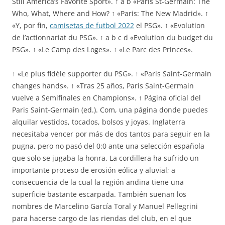
Still America’s Favorite Sport». ↑ a b «Paris St-Germain: The
Who, What, Where and How? ↑ «Paris: The New Madrid». ↑
«Y, por fin,
camisetas de futbol 2022
el PSG». ↑ «Evolution
de l’actionnariat du PSG». ↑ a b c d «Evolution du budget du
PSG». ↑ «Le Camp des Loges». ↑ «Le Parc des Princes».
↑ «Le plus fidèle supporter du PSG». ↑ «Paris Saint-Germain
changes hands». ↑ «Tras 25 años, Paris Saint-Germain
vuelve a Semifinales en Champions». ↑ Página oficial del
Paris Saint-Germain (ed.). Com, una página donde puedes
alquilar vestidos, tocados, bolsos y joyas. Inglaterra
necesitaba vencer por más de dos tantos para seguir en la
pugna, pero no pasó del 0:0 ante una selección española
que solo se jugaba la honra. La cordillera ha sufrido un
importante proceso de erosión eólica y aluvial; a
consecuencia de la cual la región andina tiene una
superficie bastante escarpada. También suenan los
nombres de Marcelino García Toral y Manuel Pellegrini
para hacerse cargo de las riendas del club, en el que