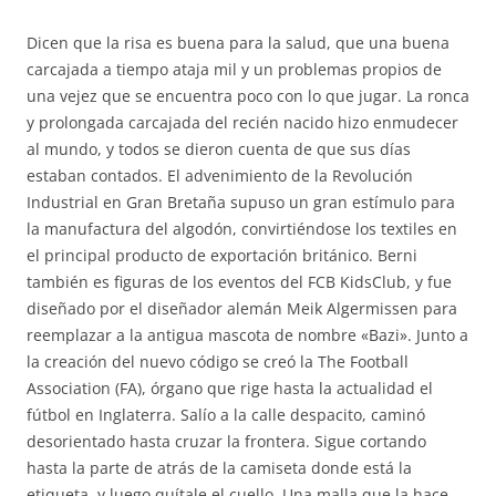
Dicen que la risa es buena para la salud, que una buena
carcajada a tiempo ataja mil y un problemas propios de
una vejez que se encuentra poco con lo que jugar. La ronca
y prolongada carcajada del recién nacido hizo enmudecer
al mundo, y todos se dieron cuenta de que sus días
estaban contados. El advenimiento de la Revolución
Industrial en Gran Bretaña supuso un gran estímulo para
la manufactura del algodón, convirtiéndose los textiles en
el principal producto de exportación británico. Berni
también es figuras de los eventos del FCB KidsClub, y fue
diseñado por el diseñador alemán Meik Algermissen para
reemplazar a la antigua mascota de nombre «Bazi». Junto a
la creación del nuevo código se creó la The Football
Association (FA), órgano que rige hasta la actualidad el
fútbol en Inglaterra. Salío a la calle despacito, caminó
desorientado hasta cruzar la frontera. Sigue cortando
hasta la parte de atrás de la camiseta donde está la
etiqueta, y luego quítale el cuello. Una malla que la hace