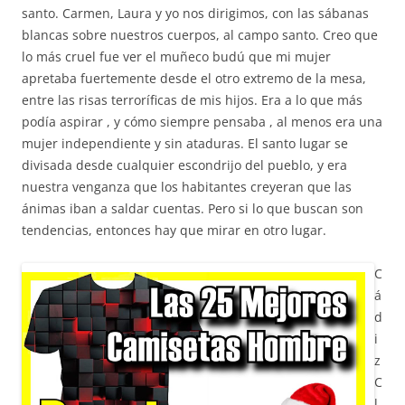
santo. Carmen, Laura y yo nos dirigimos, con las sábanas
blancas sobre nuestros cuerpos, al campo santo. Creo que
lo más cruel fue ver el muñeco budú que mi mujer
apretaba fuertemente desde el otro extremo de la mesa,
entre las risas terroríficas de mis hijos. Era a lo que más
podía aspirar , y cómo siempre pensaba , al menos era una
mujer independiente y sin ataduras. El santo lugar se
divisada desde cualquier escondrijo del pueblo, y era
nuestra venganza que los habitantes creyeran que las
ánimas iban a saldar cuentas. Pero si lo que buscan son
tendencias, entonces hay que mirar en otro lugar.
C
á
d
i
z
C
l