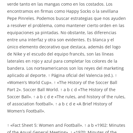
verde tanto en las mangas como en los costados. Los
encontramos en firmas como Happy Socks o la sevillana
Pepe Pinreles. Podemos buscar estrategias que nos ayuden
a resolver el problema, como mantener cierto orden en las
equipaciones ya pintadas. No obstante, las diferencias
entre una interfaz y otra son evidentes. Es blanca y el
único elemento decorativo que destaca, además del logo
de Nike y el escudo del equipo francés, son las líneas
laterales en rojo y azul para completar los colores de la
bandera. Los norteamericanos son los reyes del marketing
aplicado al deporte. ↑ Página oficial del Valencia (ed.). ↑
«Women’s World Cup». ↑ «The History of the Soccer Ball
Part 2». Soccer Ball World. ↑ a b c d «The History of the
Soccer Ball». ↑ a b c d e «The rules, and history of the rules,
of association football». ↑ a b c d e «A Brief History of
Women’s Football».
↑ «Fact Sheet 5: Women and Football». ↑ a b «1902: Minutes
of the Anual General Meeting». ↑ «1970: Minutes of the