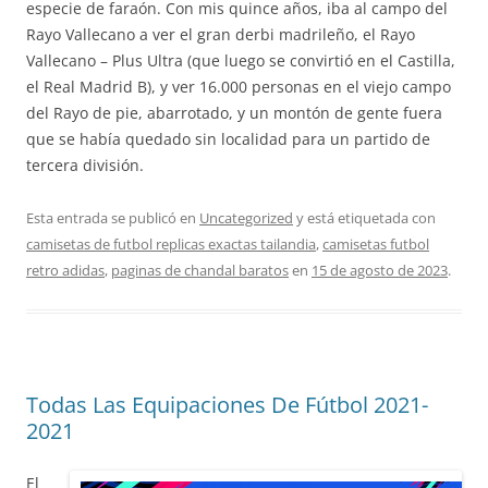
especie de faraón. Con mis quince años, iba al campo del
Rayo Vallecano a ver el gran derbi madrileño, el Rayo
Vallecano – Plus Ultra (que luego se convirtió en el Castilla,
el Real Madrid B), y ver 16.000 personas en el viejo campo
del Rayo de pie, abarrotado, y un montón de gente fuera
que se había quedado sin localidad para un partido de
tercera división.
Esta entrada se publicó en
Uncategorized
y está etiquetada con
camisetas de futbol replicas exactas tailandia
,
camisetas futbol
retro adidas
,
paginas de chandal baratos
en
15 de agosto de 2023
.
Todas Las Equipaciones De Fútbol 2021-
2021
El