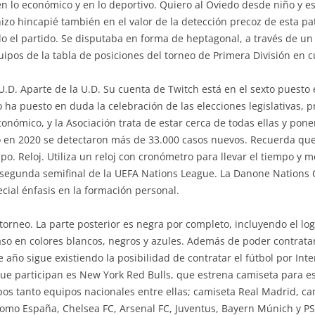
n lo económico y en lo deportivo. Quiero al Oviedo desde niño y e
izo hincapié también en el valor de la detección precoz de esta pa
o el partido. Se disputaba en forma de heptagonal, a través de un 
ipos de la tabla de posiciones del torneo de Primera División en c
 U.D. Aparte de la U.D. Su cuenta de Twitch está en el sexto puest
a puesto en duda la celebración de las elecciones legislativas, pr
onómico, y la Asociación trata de estar cerca de todas ellas y poner
lo en 2020 se detectaron más de 33.000 casos nuevos. Recuerda qu
. Reloj. Utiliza un reloj con cronómetro para llevar el tiempo y 
la segunda semifinal de la UEFA Nations League. La Danone Nations
cial énfasis en la formación personal.
 torneo. La parte posterior es negra por completo, incluyendo el lo
 caso en colores blancos, negros y azules. Además de poder contrata
 año sigue existiendo la posibilidad de contratar el fútbol por Inte
ue participan es New York Red Bulls, que estrena camiseta para e
s tanto equipos nacionales entre ellas; camiseta Real Madrid, cam
como España, Chelsea FC, Arsenal FC, Juventus, Bayern Múnich y PS