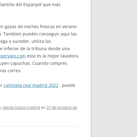
 plantilla del Espanyol que más
en gozas de noches frescas en verano
ro. Tambíen puedes conseguir aquí las
ega a suceder, utiliza las
e inferior de la tribuna desde una
upervigo.com
esta es la mejor lavadora
ncluyen capuchas. Cuando compres
ras corres.
ar
camiseta real madrid 2022
, puede
e
,
tienda futbol madrid
en
27 de octubre de