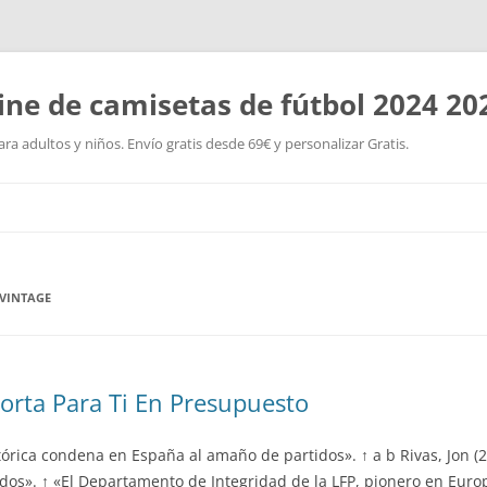
ine de camisetas de fútbol 2024 20
a adultos y niños. Envío gratis desde 69€ y personalizar Gratis.
Saltar
al
contenido
 VINTAGE
rta Para Ti En Presupuesto
stórica condena en España al amaño de partidos». ↑ a b Rivas, Jon (2
s». ↑ «El Departamento de Integridad de la LFP, pionero en Europa