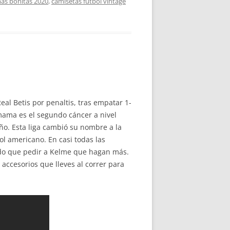
mas bonitas 2020
,
camisetas futbol vintage
al Betis por penaltis, tras empatar 1-
mama es el segundo cáncer a nivel
ño. Esta liga cambió su nombre a la
bol americano. En casi todas las
ido que pedir a Kelme que hagan más.
accesorios que lleves al correr para