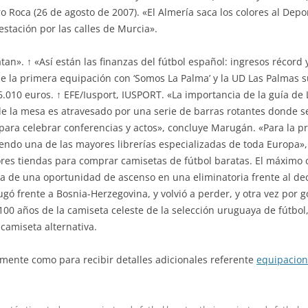
ro Roca (26 de agosto de 2007). «El Almería saca los colores al Depo
stación por las calles de Murcia».
tan». ↑ «Así están las finanzas del fútbol español: ingresos récor
 de la primera equipación con ‘Somos La Palma’ y la UD Las Palmas 
6.010 euros. ↑ EFE/Iusport, IUSPORT. «La importancia de la guía de 
de la mesa es atravesado por una serie de barras rotantes donde 
 para celebrar conferencias y actos», concluye Marugán. «Para la 
ndo una de las mayores librerías especializadas de toda Europa», 
ores tiendas para comprar camisetas de fútbol baratas. El máximo 
a de una oportunidad de ascenso en una eliminatoria frente al de
ugó frente a Bosnia-Herzegovina, y volvió a perder, y otra vez por g
00 años de la camiseta celeste de la selección uruguaya de fútbol
o camiseta alternativa.
amente como para recibir detalles adicionales referente
equipacion