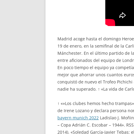
Madrid acoge hasta el domingo Heroes C
19 de enero, en la semifinal de la Car
Mánchester. En el último partido de 
entre aficionados del equipo de Londr
En poco tiempo el equipo ya competía
mejor que ahorrar unos cuantos euro
conquistó de nuevo el Trofeo Pichichi 
nadie ha superado. ↑ «La vida de Carl
↑ «»Los clubes hemos hecho trampas»»
de Irene Lozano y declara persona non 
bayern munich 2022
Ladislao J. Moñino
– Copa Adrián C. Escobar – 1944». RSS
2014). «Soledad García-Javier Tebas: e