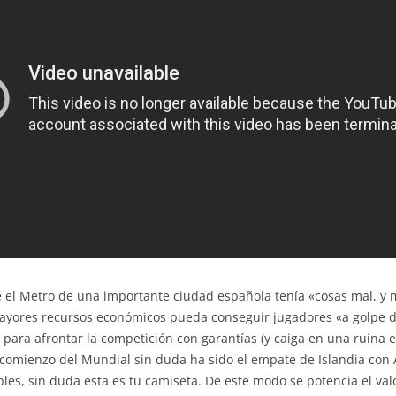
el Metro de una importante ciudad española tenía «cosas mal, y 
mayores recursos económicos pueda conseguir jugadores «a golpe d
ara afrontar la competición con garantías (y caiga en una ruina 
te comienzo del Mundial sin duda ha sido el empate de Islandia con 
les, sin duda esta es tu camiseta. De este modo se potencia el v