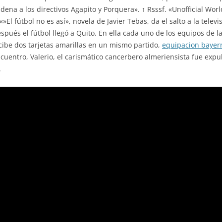
dena a los directivos Agapito y Porquera». ↑ Rsssf. «Unofficial Wo
 «»El fútbol no es así», novela de Javier Tebas, da el salto a la tele
ués el fútbol llegó a Quito. En ella cada uno de los equipos de la
ecibe dos tarjetas amarillas en un mismo partido,
equipacion bayer
uentro, Valerio, el carismático cancerbero almeriensista fue expul
.