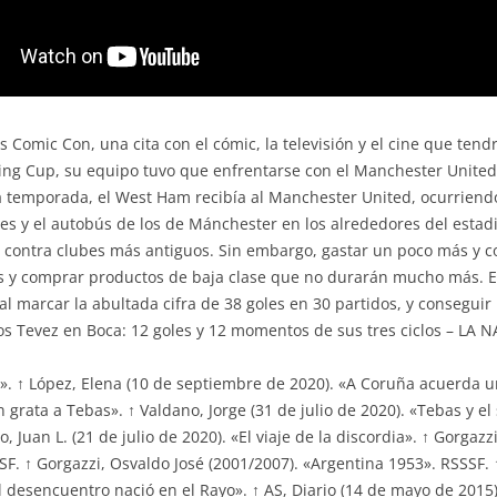
omic Con, una cita con el cómic, la televisión y el cine que tendrá 
ling Cup, su equipo tuvo que enfrentarse con el Manchester United,
la temporada, el West Ham recibía al Manchester United, ocurriend
es y el autobús de los de Mánchester en los alrededores del estadi
 contra clubes más antiguos. Sin embargo, gastar un poco más y 
s y comprar productos de baja clase que no durarán mucho más. E
al marcar la abultada cifra de 38 goles en 30 partidos, y conseguir
os Tevez en Boca: 12 goles y 12 momentos de sus tres ciclos – LA 
. ↑ López, Elena (10 de septiembre de 2020). «A Coruña acuerda u
grata a Tebas». ↑ Valdano, Jorge (31 de julio de 2020). «Tebas y el
, Juan L. (21 de julio de 2020). «El viaje de la discordia». ↑ Gorgaz
SF. ↑ Gorgazzi, Osvaldo José (2001/2007). «Argentina 1953». RSSSF. 
l desencuentro nació en el Rayo». ↑ AS, Diario (14 de mayo de 2015