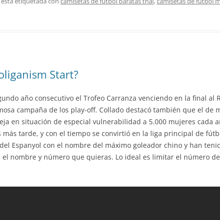
 está etiquetada con
camisetas de futbol baratas thai
,
camisetas de futbol 
liganism Start?
undo año consecutivo el Trofeo Carranza venciendo en la final al Re
amosa campaña de los play-off. Collado destacó también que el de 
eja en situación de especial vulnerabilidad a 5.000 mujeres cada a
 más tarde, y con el tiempo se convirtió en la liga principal de fút
 del Espanyol con el nombre del máximo goleador chino y han ten
el nombre y número que quieras. Lo ideal es limitar el número de 