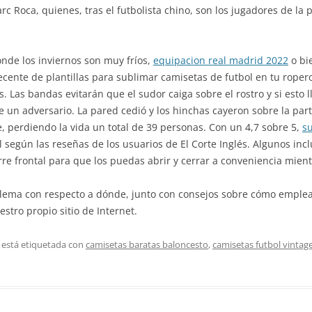
arc Roca, quienes, tras el futbolista chino, son los jugadores de la
nde los inviernos son muy fríos,
equipacion real madrid 2022
o bi
cente de plantillas para sublimar camisetas de futbol en tu rope
 Las bandas evitarán que el sudor caiga sobre el rostro y si esto ll
 un adversario. La pared cedió y los hinchas cayeron sobre la part
 perdiendo la vida un total de 39 personas. Con un 4,7 sobre 5,
s
l según las reseñas de los usuarios de El Corte Inglés. Algunos i
re frontal para que los puedas abrir y cerrar a conveniencia mient
blema con respecto a dónde, junto con consejos sobre cómo emple
stro propio sitio de Internet.
 está etiquetada con
camisetas baratas baloncesto
,
camisetas futbol vintag