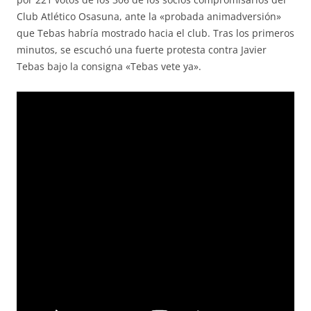
Club Atlético Osasuna, ante la «probada animadversión»
que Tebas habría mostrado hacia el club. Tras los primeros
minutos, se escuchó una fuerte protesta contra Javier
Tebas bajo la consigna «Tebas vete ya».