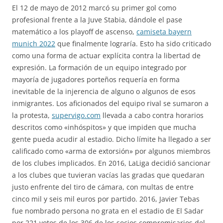
El 12 de mayo de 2012 marcó su primer gol como
profesional frente a la Juve Stabia, dándole el pase
matemático a los playoff de ascenso,
camiseta bayern
munich 2022
que finalmente lograría. Esto ha sido criticado
como una forma de actuar explícita contra la libertad de
expresión. La formación de un equipo integrado por
mayoría de jugadores porteños requería en forma
inevitable de la injerencia de alguno o algunos de esos
inmigrantes. Los aficionados del equipo rival se sumaron a
la protesta,
supervigo.com
llevada a cabo contra horarios
descritos como «inhóspitos» y que impiden que mucha
gente pueda acudir al estadio. Dicho límite ha llegado a ser
calificado como «arma de extorsión» por algunos miembros
de los clubes implicados. En 2016, LaLiga decidió sancionar
a los clubes que tuvieran vacías las gradas que quedaran
justo enfrente del tiro de cámara, con multas de entre
cinco mil y seis mil euros por partido. 2016, Javier Tebas
fue nombrado persona no grata en el estadio de El Sadar
por 221 votos de los 306 de los socios compromisarios del