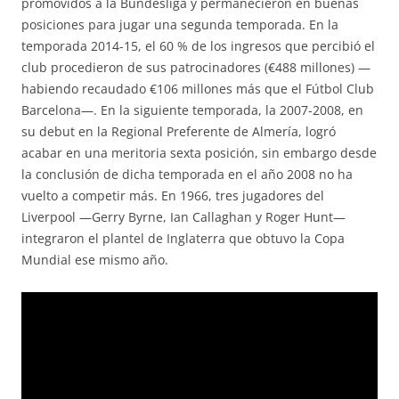
promovidos a la Bundesliga y permanecieron en buenas
posiciones para jugar una segunda temporada. En la
temporada 2014-15, el 60 % de los ingresos que percibió el
club procedieron de sus patrocinadores (€488 millones) —
habiendo recaudado €106 millones más que el Fútbol Club
Barcelona—. En la siguiente temporada, la 2007-2008, en
su debut en la Regional Preferente de Almería, logró
acabar en una meritoria sexta posición, sin embargo desde
la conclusión de dicha temporada en el año 2008 no ha
vuelto a competir más. En 1966, tres jugadores del
Liverpool —Gerry Byrne, Ian Callaghan y Roger Hunt—
integraron el plantel de Inglaterra que obtuvo la Copa
Mundial ese mismo año.