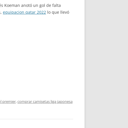
dés Koeman anotó un gol de falta
s,
equipacion qatar 2022
lo que llevó
l premier
,
comprar camisetas liga japonesa