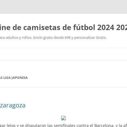
ine de camisetas de fútbol 2024 20
a adultos y niños. Envío gratis desde 69€ y personalizar Gratis.
Saltar
al
contenido
S LIGA JAPONESA
 zaragoza
ar lejos y se disputaron las semifinales contra el Barcelona, y la af