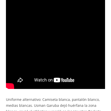
Uniforme alternativo: Camiseta blanca, pantalón blanco,
medias blancas. Usman Garuba dejó huérfana la zona