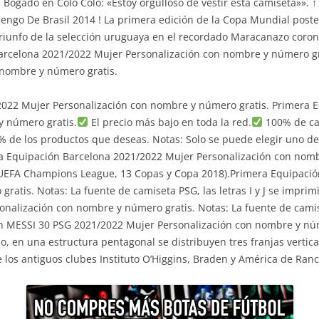
n Bogado en Colo Colo: «Estoy orgulloso de vestir esta camiseta»». 
mengo De Brasil 2014 ! La primera edición de la Copa Mundial post
 triunfo de la selección uruguaya en el recordado Maracanazo coronó
Barcelona 2021/2022 Mujer Personalización con nombre y número g
 nombre y número gratis.
2022 Mujer Personalización con nombre y número gratis. Primera 
y número gratis.
El precio más bajo en toda la red.
100% de cal
0% de los productos que deseas. Notas: Solo se puede elegir uno 
 Equipación Barcelona 2021/2022 Mujer Personalización con nombr
s(UEFA Champions League, 13 Copas y Copa 2018).Primera Equipaci
atis. Notas: La fuente de camiseta PSG, las letras I y J se imprim
alización con nombre y número gratis. Notas: La fuente de camiset
ón MESSI 30 PSG 2021/2022 Mujer Personalización con nombre y núm
, en una estructura pentagonal se distribuyen tres franjas vertical
e los antiguos clubes Instituto O’Higgins, Braden y América de Ra