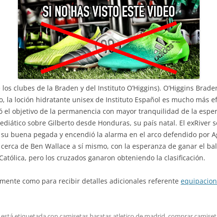
los clubes de la Braden y del Instituto O’Higgins). O’Higgins Braden
to, la loción hidratante unisex de Instituto Español es mucho más e
ió el objetivo de la permanencia con mayor tranquilidad de la esper
ediático sobre Gilberto desde Honduras, su país natal. El exRiver
a su buena pegada y encendió la alarma en el arco defendido por A
erca de Ben Wallace a sí mismo, con la esperanza de ganar el balón
d Católica, pero los cruzados ganaron obteniendo la clasificación.
amente como para recibir detalles adicionales referente
equipacion
 está etiquetada con
camisetas baratas atletico de madrid
,
comprar camiset