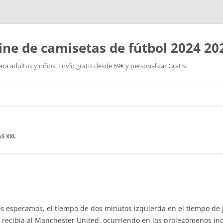
ine de camisetas de fútbol 2024 20
a adultos y niños. Envío gratis desde 69€ y personalizar Gratis.
Saltar
al
contenido
S XXL
nos esperamos, el tiempo de dos minutos izquierda en el tiempo de j
 recibía al Manchester United, ocurriendo en los prolegómenos inc