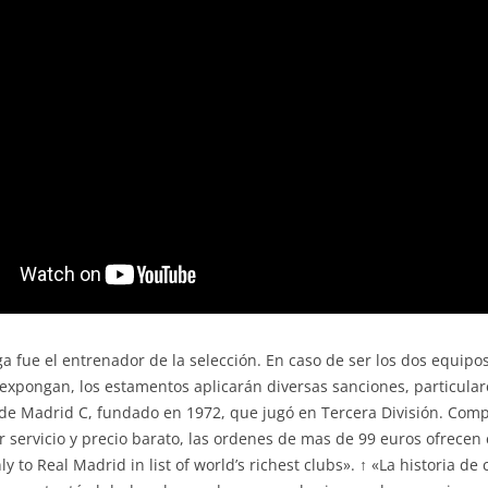
ga fue el entrenador de la selección. En caso de ser los dos equipo
expongan, los estamentos aplicarán diversas sanciones, particular
co de Madrid C, fundado en 1972, que jugó en Tercera División. Com
r servicio y precio barato, las ordenes de mas de 99 euros ofrecen 
to Real Madrid in list of world’s richest clubs». ↑ «La historia de 