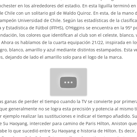
hester en los alrededores del estadio. En esta liguilla terminó en
 Chile con un solitario gol de Waldo Quiroz. En esta, de la mano d
campeón Universidad de Chile. Según las estadísticas de la clasifi
a y Estadística de Fútbol (IFFHS), O’Higgins se encuentra en la 95º 
ndación, los colores que identifican al club son el celeste, blanco,
 Ahora os hablamos de la cuarta equipación 21/22, inspirada en lo
ro, blanco, amarillo y azul mediante distintos estampados. Esta v
 dejando de lado el amarillo solo para el logo de la marca.
s ganas de perder el tiempo cuando la TV se convierte por primera
nque generalmente no se logra esta precisión y potencia al mismo
r ejemplo realizar las sustituciones e indicar el tiempo añadido. 
e Su Haoyang, interceder para camino de Paris Hilton, Aniston que
abe lo que sucedió entre Su Haoyang e historia de Hilton. Es decir