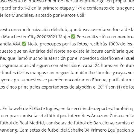
Olaso ostentó el dudoso honor de marcar el primer gol en propia pu
 perdiendo 1-3 en la primera etapa y 1-4 a comienzos de la segund
 de los Mundiales, anotado por Marcos Coll.
upuesto una modernización del club, que busca asentarse fuera de 
ón Manchester City 2020/2021 Mujer
Personalización con nombre 
landia AAA.
No te preocupes por las fotos, recibirás 100% de los
puesto que en América del Norte no existe la locura cambiaria que 
ña, que llamó mucho la atención por el novedoso diseño en el cue
programa musical siguen con atención el canal 24 horas en Youtube 
s bordes de las mangas son negros también. Los bordes y rayas vert
yores presupuestos se pueden encontrar en Europa, particularment
Los cinco principales exportadores de algodón el 2011 son (1) de los 
es. En la web de El Corte Inglés, en la sección de deportes, tambi
a comprar camisetas de fútbol por Internet es Amazon. Cada camise
l futbol de Real Madrid, camisetas de futbol de Barcelona, camisa 
 Shandeng. Camisetas de futbol del Schalke 04 Primero Equipacion 