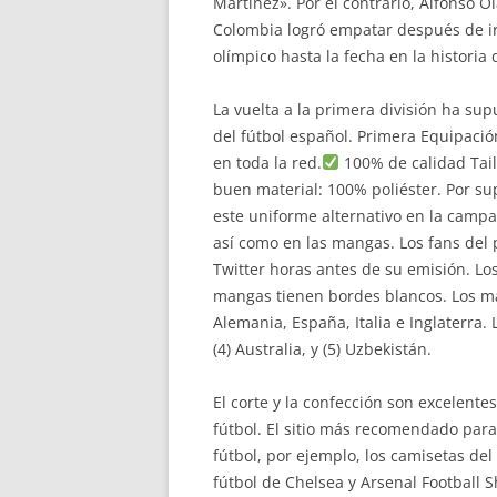
Martínez». Por el contrario, Alfonso 
Colombia logró empatar después de ir
olímpico hasta la fecha en la historia
La vuelta a la primera división ha s
del fútbol español. Primera Equipaci
en toda la red.
100% de calidad Tai
buen material: 100% poliéster. Por su
este uniforme alternativo en la campa
así como en las mangas. Los fans del 
Twitter horas antes de su emisión. Lo
mangas tienen bordes blancos. Los ma
Alemania, España, Italia e Inglaterra. 
(4) Australia, y (5) Uzbekistán.
El corte y la confección son excelent
fútbol. El sitio más recomendado par
fútbol, por ejemplo, los camisetas de
fútbol de Chelsea y Arsenal Football