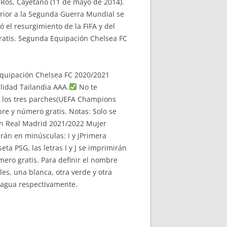
↑ Ros, Cayetano (11 de mayo de 2014).
erior a la Segunda Guerra Mundial se
 el resurgimiento de la FIFA y del
ratis. Segunda Equipación Chelsea FC
Equipación Chelsea FC 2020/2021
idad Tailandia AAA.
No te
de los tres parches(UEFA Champions
e y número gratis. Notas: Solo se
ón Real Madrid 2021/2022 Mujer
irán en minúsculas: i y jPrimera
a PSG, las letras I y J se imprimirán
ero gratis. Para definir el nombre
es, una blanca, otra verde y otra
ncagua respectivamente.