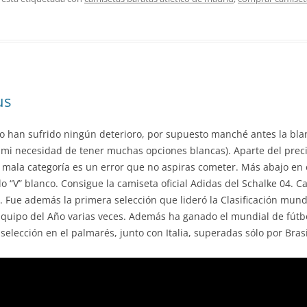
us
o han sufrido ningún deterioro, por supuesto manché antes la bla
 mi necesidad de tener muchas opciones blancas). Aparte del precio
ala categoría es un error que no aspiras cometer. Más abajo en el 
o “V” blanco. Consigue la camiseta oficial Adidas del Schalke 04. C
 Fue además la primera selección que lideró la Clasificación mundi
Equipo del Año varias veces. Además ha ganado el mundial de fútbo
selección en el palmarés, junto con Italia, superadas sólo por Brasi