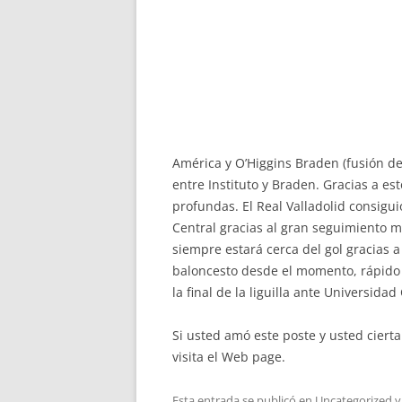
América y O’Higgins Braden (fusión de 
entre Instituto y Braden. Gracias a es
profundas. El Real Valladolid consigu
Central gracias al gran seguimiento m
siempre estará cerca del gol gracias 
baloncesto desde el momento, rápido c
la final de la liguilla ante Universida
Si usted amó este poste y usted ciert
visita el Web page.
Esta entrada se publicó en
Uncategorized
y