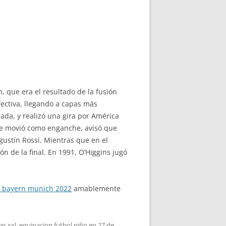
, que era el resultado de la fusión
fectiva, llegando a capas más
ada, y realizó una gira por América
 se movió como enganche, avisó que
gustín Rossi. Mientras que en el
 de la final. En 1991, O’Higgins jugó
 bayern munich 2022
amablemente
as xxl
,
equipacion futbol niño
en
27 de