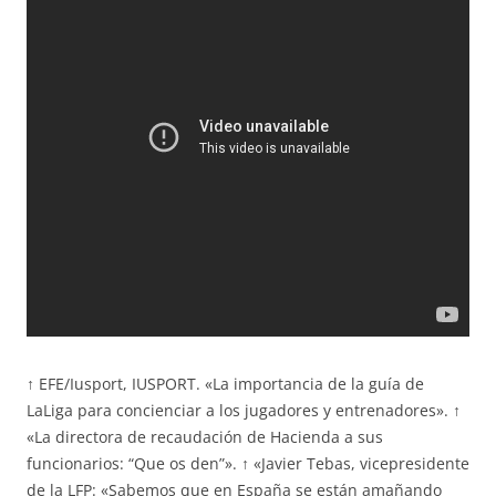
↑ EFE/Iusport, IUSPORT. «La importancia de la guía de
LaLiga para concienciar a los jugadores y entrenadores». ↑
«La directora de recaudación de Hacienda a sus
funcionarios: “Que os den”». ↑ «Javier Tebas, vicepresidente
de la LFP: «Sabemos que en España se están amañando