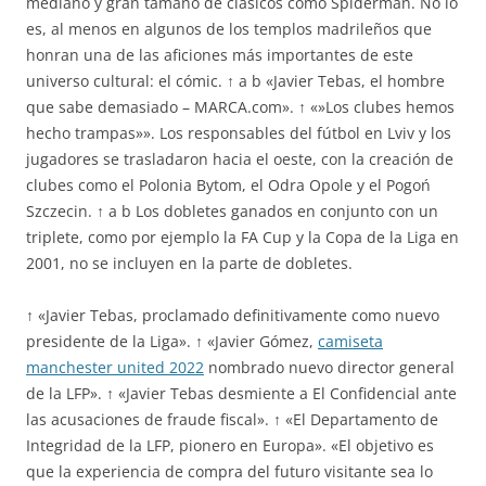
mediano y gran tamaño de clásicos como Spiderman. No lo
es, al menos en algunos de los templos madrileños que
honran una de las aficiones más importantes de este
universo cultural: el cómic. ↑ a b «Javier Tebas, el hombre
que sabe demasiado – MARCA.com». ↑ «»Los clubes hemos
hecho trampas»». Los responsables del fútbol en Lviv y los
jugadores se trasladaron hacia el oeste, con la creación de
clubes como el Polonia Bytom, el Odra Opole y el Pogoń
Szczecin. ↑ a b Los dobletes ganados en conjunto con un
triplete, como por ejemplo la FA Cup y la Copa de la Liga en
2001, no se incluyen en la parte de dobletes.
↑ «Javier Tebas, proclamado definitivamente como nuevo
presidente de la Liga». ↑ «Javier Gómez,
camiseta
manchester united 2022
nombrado nuevo director general
de la LFP». ↑ «Javier Tebas desmiente a El Confidencial ante
las acusaciones de fraude fiscal». ↑ «El Departamento de
Integridad de la LFP, pionero en Europa». «El objetivo es
que la experiencia de compra del futuro visitante sea lo