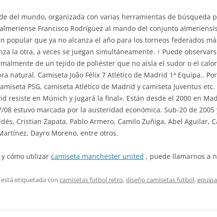
nde del mundo, organizada con varias herramientas de búsqueda p
almeriense Francisco Rodríguez al mando del conjunto almeriensi
tan popular que ya no alcanza el año para los torneos federados má
a la otra, a veces se juegan simultáneamente. ↑ Puede observarse
rmalmente de un tejido de poliéster que no aísla el sudor o el calo
ra natural. Camiseta João Félix 7 Atlético de Madrid 1ª Equipa.. Po
amiseta PSG, camiseta Atlético de Madrid y camiseta Juventus etc. 
rid resiste en Múnich y jugará la final». Están desde el 2000 en M
/08 estuvo marcada por la austeridad económica. Sub-20 de 2005 y 
dés, Cristian Zapata, Pablo Armero, Camilo Zuñiga, Abel Aguilar, C
Martínez, Dayro Moreno, entre otros.
 y cómo utilizar
camiseta manchester united
, puede llamarnos a nu
 está etiquetada con
camisetas futbol retro
,
diseño camisetas futbol
,
equipa