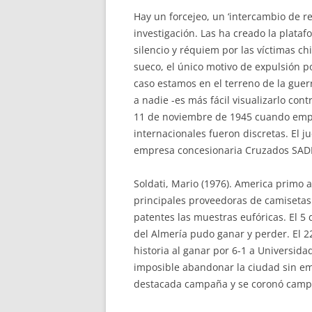
Hay un forcejeo, un ‘intercambio de r
investigación. Las ha creado la plata
silencio y réquiem por las víctimas 
sueco, el único motivo de expulsión p
caso estamos en el terreno de la gue
a nadie -es más fácil visualizarlo cont
11 de noviembre de 1945 cuando empat
internacionales fueron discretas. El j
empresa concesionaria Cruzados SADP
Soldati, Mario (1976). America primo 
principales proveedoras de camisetas d
patentes las muestras eufóricas. El 5 
del Almería pudo ganar y perder. El 22
historia al ganar por 6-1 a Universid
imposible abandonar la ciudad sin emp
destacada campaña y se coronó campe