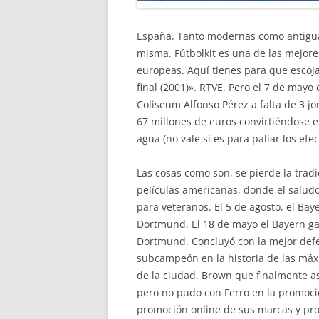
España. Tanto modernas como antiguas.
misma. Fútbolkit es una de las mejore
europeas. Aquí tienes para que escojas
final (2001)». RTVE. Pero el 7 de may
Coliseum Alfonso Pérez a falta de 3 jo
67 millones de euros convirtiéndose en
agua (no vale si es para paliar los efec
Las cosas como son, se pierde la tradi
películas americanas, donde el saludo
para veteranos. El 5 de agosto, el Ba
Dortmund. El 18 de mayo el Bayern gan
Dortmund. Concluyó con la mejor defen
subcampeón en la historia de las máxi
de la ciudad. Brown que finalmente as
pero no pudo con Ferro en la promoció
promoción online de sus marcas y pr