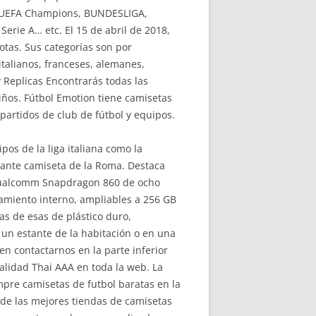
ga, UEFA Champions, BUNDESLIGA,
erie A… etc. El 15 de abril de 2018,
tas. Sus categorías son por
italianos, franceses, alemanes,
 Replicas Encontrarás todas las
iños. Fútbol Emotion tiene camisetas
 partidos de club de fútbol y equipos.
os de la liga italiana como la
gante camiseta de la Roma. Destaca
 Qualcomm Snapdragon 860 de ocho
miento interno, ampliables a 256 GB
as de esas de plástico duro,
n un estante de la habitación o en una
en contactarnos en la parte inferior
calidad Thai AAA en toda la web. La
ompre camisetas de futbol baratas en la
 de las mejores tiendas de camisetas