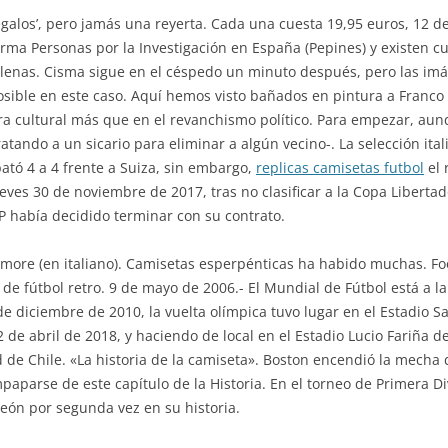
egalos’, pero jamás una reyerta. Cada una cuesta 19,95 euros, 12 de
forma Personas por la Investigación en España (Pepines) y existen 
chilenas. Cisma sigue en el céspedo un minuto después, pero las i
osible en este caso. Aquí hemos visto bañados en pintura a Franco
rra cultural más que en el revanchismo político. Para empezar, a
ratando a un sicario para eliminar a algún vecino-. La selección itali
ó 4 a 4 frente a Suiza, sin embargo,
replicas camisetas futbol
el 
ueves 30 de noviembre de 2017, tras no clasificar a la Copa Liberta
 había decidido terminar con su contrato.
amore (en italiano). Camisetas esperpénticas ha habido muchas. Fo
e fútbol retro. 9 de mayo de 2006.- El Mundial de Fútbol está a la
de diciembre de 2010, la vuelta olímpica tuvo lugar en el Estadio 
 de abril de 2018, y haciendo de local en el Estadio Lucio Fariña 
ad de Chile. «La historia de la camiseta». Boston encendió la mech
aparse de este capítulo de la Historia. En el torneo de Primera Di
ón por segunda vez en su historia.