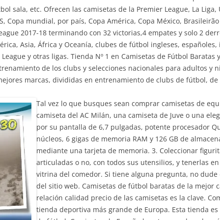
tbol sala, etc. Ofrecen las camisetas de la Premier League, La Li
S, Copa mundial, por país, Copa América, Copa México, Brasileirão S
ague 2017-18 terminando con 32 victorias,4 empates y solo 2 derro
ica, Asia, África y Oceanía, clubes de fútbol ingleses, españoles, 
eague y otras ligas. Tienda Nº 1 en Camisetas de Fútbol Baratas y
trenamiento de los clubs y selecciones nacionales para adultos y n
s mejores marcas, divididas en entrenamiento de clubs de fútbol, de
Tal vez lo que busques sean comprar camisetas de equip
camiseta del AC Milán, una camiseta de Juve o una ele
por su pantalla de 6,7 pulgadas, potente procesador
núcleos, 6 gigas de memoria RAM y 126 GB de almacena
mediante una tarjeta de memoria. 3. Coleccionar figurit
articuladas o no, con todos sus utensilios, y tenerlas e
vitrina del comedor. Si tiene alguna pregunta, no dude 
del sitio web. Camisetas de fútbol baratas de la mejor 
relación calidad precio de las camisetas es la clave. C
tienda deportiva más grande de Europa. Esta tienda es