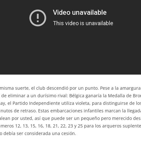
misma suerte, el club descendió por un punto. Pese a la amargura f
de eliminar a un durísimo rival: Bélgica ganaría la Medalla de Bron
y, el Partido Independiente utiliza violeta, para distinguirse de lo
nutos de retraso. Estas embarcaciones infantiles marcan la llegad
alean por usted, así que puede ser un pequeño pero merecido des
ros 12, 13, 15, 16, 18, 21, 22, 23 y 25 para los arqueros suplen
no debía ser considerada una cesión.