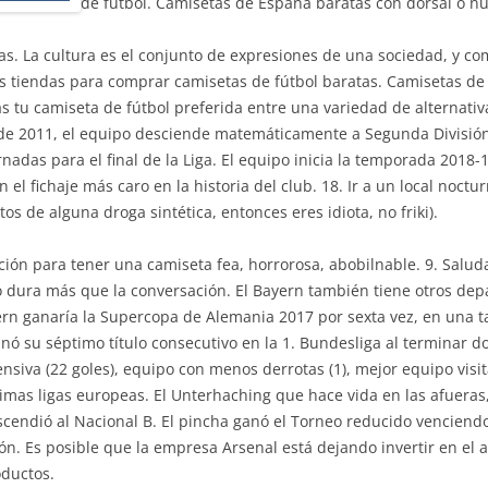
de fútbol. Camisetas de España baratas con dorsal o n
 La cultura es el conjunto de expresiones de una sociedad, y como
s tiendas para comprar camisetas de fútbol baratas. Camisetas de f
 tu camiseta de fútbol preferida entre una variedad de alternativa
o de 2011, el equipo desciende matemáticamente a Segunda División 
rnadas para el final de la Liga. El equipo inicia la temporada 2018-
 el fichaje más caro en la historia del club. 18. Ir a un local noct
tos de alguna droga sintética, entonces eres idiota, no friki).
ción para tener una camiseta fea, horrorosa, abobilnable. 9. Salud
 dura más que la conversación. El Bayern también tiene otros dep
yern ganaría la Supercopa de Alemania 2017 por sexta vez, en una t
ó su séptimo título consecutivo en la 1. Bundesliga al terminar d
siva (22 goles), equipo con menos derrotas (1), mejor equipo visit
mas ligas europeas. El Unterhaching que hace vida en las afueras,
cendió al Nacional B. El pincha ganó el Torneo reducido venciendo
n. Es posible que la empresa Arsenal está dejando invertir en el
oductos.