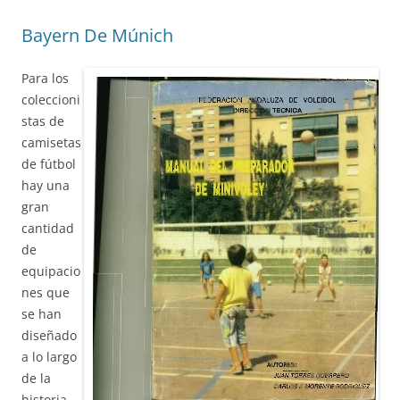
Bayern De Múnich
Para los
coleccioni
stas de
camisetas
de fútbol
hay una
gran
cantidad
de
equipacio
nes que
se han
diseñado
a lo largo
de la
historia