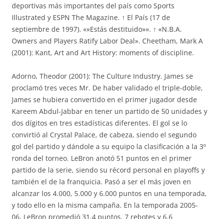
deportivas más importantes del país como Sports
Illustrated y ESPN The Magazine. ↑ El País (17 de
septiembre de 1997). «»Estás destituido»». ↑ «N.B.A.
Owners and Players Ratify Labor Deal». Cheetham, Mark A
(2001): Kant, Art and Art History: moments of discipline.
Adorno, Theodor (2001): The Culture Industry. James se
proclamó tres veces Mr. De haber validado el triple-doble,
James se hubiera convertido en el primer jugador desde
Kareem Abdul-Jabbar en tener un partido de 50 unidades y
dos dígitos en tres estadísticas diferentes. El gol se lo
convirtió al Crystal Palace, de cabeza, siendo el segundo
gol del partido y dándole a su equipo la clasificación a la 3º
ronda del torneo. LeBron anotó 51 puntos en el primer
partido de la serie, siendo su récord personal en playoffs y
también el de la franquicia. Pasó a ser el más joven en
alcanzar los 4.000, 5.000 y 6.000 puntos en una temporada,
y todo ello en la misma campaña. En la temporada 2005-
06, LeBron promedió 31.4 puntos, 7 rebotes y 6.6