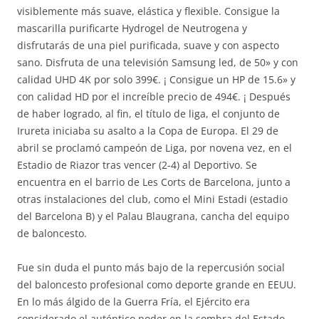
visiblemente más suave, elástica y flexible. Consigue la
mascarilla purificarte Hydrogel de Neutrogena y
disfrutarás de una piel purificada, suave y con aspecto
sano. Disfruta de una televisión Samsung led, de 50» y con
calidad UHD 4K por solo 399€. ¡ Consigue un HP de 15.6» y
con calidad HD por el increíble precio de 494€. ¡ Después
de haber logrado, al fin, el título de liga, el conjunto de
Irureta iniciaba su asalto a la Copa de Europa. El 29 de
abril se proclamó campeón de Liga, por novena vez, en el
Estadio de Riazor tras vencer (2-4) al Deportivo. Se
encuentra en el barrio de Les Corts de Barcelona, junto a
otras instalaciones del club, como el Mini Estadi (estadio
del Barcelona B) y el Palau Blaugrana, cancha del equipo
de baloncesto.
Fue sin duda el punto más bajo de la repercusión social
del baloncesto profesional como deporte grande en EEUU.
En lo más álgido de la Guerra Fría, el Ejército era
considerado el auténtico poder en la sombra del Estado.