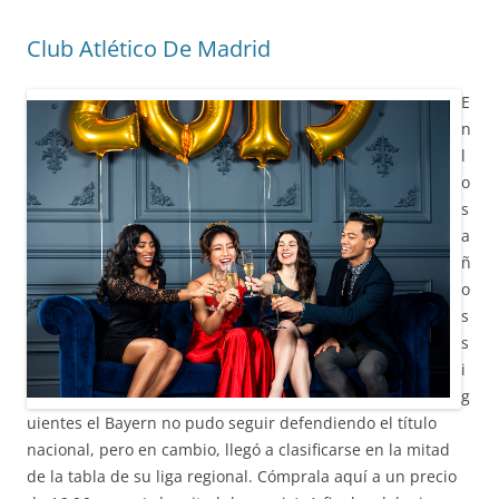
Club Atlético De Madrid
E
n
l
o
s
a
ñ
o
s
s
i
g
uientes el Bayern no pudo seguir defendiendo el título
nacional, pero en cambio, llegó a clasificarse en la mitad
de la tabla de su liga regional. Cómprala aquí a un precio