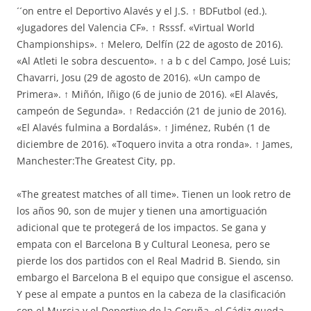
´´on entre el Deportivo Alavés y el J.S. ↑ BDFutbol (ed.).
«Jugadores del Valencia CF». ↑ Rsssf. «Virtual World
Championships». ↑ Melero, Delfín (22 de agosto de 2016).
«Al Atleti le sobra descuento». ↑ a b c del Campo, José Luis;
Chavarri, Josu (29 de agosto de 2016). «Un campo de
Primera». ↑ Miñón, Iñigo (6 de junio de 2016). «El Alavés,
campeón de Segunda». ↑ Redacción (21 de junio de 2016).
«El Alavés fulmina a Bordalás». ↑ Jiménez, Rubén (1 de
diciembre de 2016). «Toquero invita a otra ronda». ↑ James,
Manchester:The Greatest City, pp.
«The greatest matches of all time». Tienen un look retro de
los años 90, son de mujer y tienen una amortiguación
adicional que te protegerá de los impactos. Se gana y
empata con el Barcelona B y Cultural Leonesa, pero se
pierde los dos partidos con el Real Madrid B. Siendo, sin
embargo el Barcelona B el equipo que consigue el ascenso.
Y pese al empate a puntos en la cabeza de la clasificación
con el Murcia y el Deportivo de la Coruña, el Cádiz queda