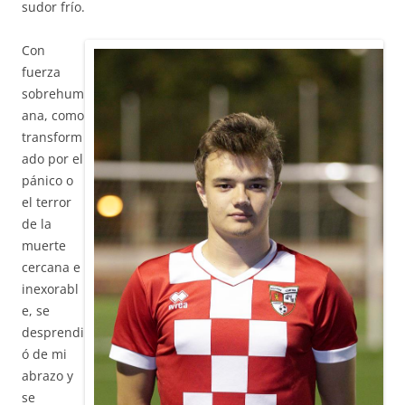
sudor frío.
Con
fuerza
sobrehum
ana, como
transform
ado por el
pánico o
el terror
de la
muerte
cercana e
inexorabl
e, se
desprendi
ó de mi
abrazo y
se