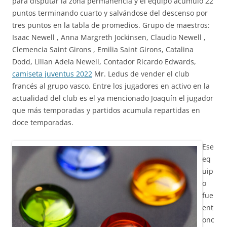
para disputar la zona permanencia y el equipo acumuló 22
puntos terminando cuarto y salvándose del descenso por
tres puntos en la tabla de promedios. Grupo de maestros:
Isaac Newell , Anna Margreth Jockinsen, Claudio Newell ,
Clemencia Saint Girons , Emilia Saint Girons, Catalina
Dodd, Lilian Adela Newell, Contador Ricardo Edwards,
camiseta juventus 2022
Mr. Ledus de vender el club
francés al grupo vasco. Entre los jugadores en activo en la
actualidad del club es el ya mencionado Joaquín el jugador
que más temporadas y partidos acumula repartidas en
doce temporadas.
Ese
eq
uip
o
fue
ent
onc