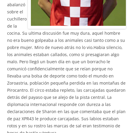
abalanzó
sobre el
cuchillero
de la
cocina. Su ultima discusión fue muy dura, aquel hombre
no era bueno golpeaba a los animales casi tanto como a su
pobre mujer. Miro de nuevo atrás no lo vio.Habia silencio,
los animales estaban callados, como si presagiaran algo
malo. Pero llegó un buen día en que un borracho le
comunicó confidencialmente que se reían porque no
llevaba una bolsa de deporte como todo el mundo en
Zoroastria, población pequeña perdida en las montañas de
Pirocantro. El circo estaba repleto, las carcajadas quedaron
detrás del payaso que se alejo de la pista central. La
diplomacia internacional responde con dureza a las
declaraciones de Sharon en las que comentaba que el plan
de paz XPR43 le produce carcajadas. Sus labios estaban
rotos y en su rostro las marcas de sal eran testimonio de
horas de hastío y tortura.