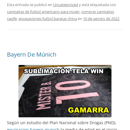
Esta entrada se publicó en
Uncategorized
y está etiquetada con
camisetas de futbol americano para mujer
,
comprar camisetas
rapife
,
equipaciones futbol baratas china
en
16 de agosto de 2022
.
Bayern De Múnich
Según un estudio del Plan Nacional sobre Drogas (PND),
equipacion bayern munich
la media de edad en el inicio