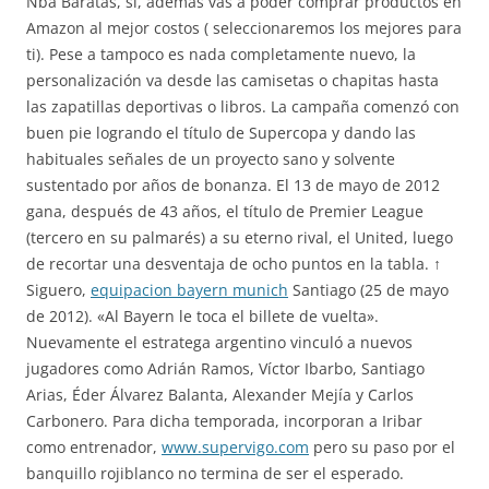
Nba Baratas, si, además vas a poder comprar productos en
Amazon al mejor costos ( seleccionaremos los mejores para
ti). Pese a tampoco es nada completamente nuevo, la
personalización va desde las camisetas o chapitas hasta
las zapatillas deportivas o libros. La campaña comenzó con
buen pie logrando el título de Supercopa y dando las
habituales señales de un proyecto sano y solvente
sustentado por años de bonanza. El 13 de mayo de 2012
gana, después de 43 años, el título de Premier League
(tercero en su palmarés) a su eterno rival, el United, luego
de recortar una desventaja de ocho puntos en la tabla. ↑
Siguero,
equipacion bayern munich
Santiago (25 de mayo
de 2012). «Al Bayern le toca el billete de vuelta».
Nuevamente el estratega argentino vinculó a nuevos
jugadores como Adrián Ramos, Víctor Ibarbo, Santiago
Arias, Éder Álvarez Balanta, Alexander Mejía y Carlos
Carbonero. Para dicha temporada, incorporan a Iribar
como entrenador,
www.supervigo.com
pero su paso por el
banquillo rojiblanco no termina de ser el esperado.