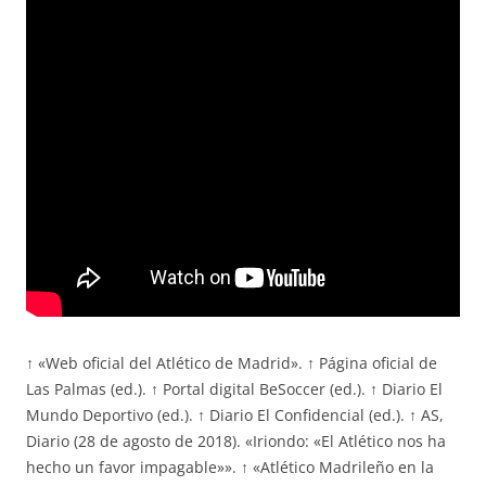
↑ «Web oficial del Atlético de Madrid». ↑ Página oficial de
Las Palmas (ed.). ↑ Portal digital BeSoccer (ed.). ↑ Diario El
Mundo Deportivo (ed.). ↑ Diario El Confidencial (ed.). ↑ AS,
Diario (28 de agosto de 2018). «Iriondo: «El Atlético nos ha
hecho un favor impagable»». ↑ «Atlético Madrileño en la