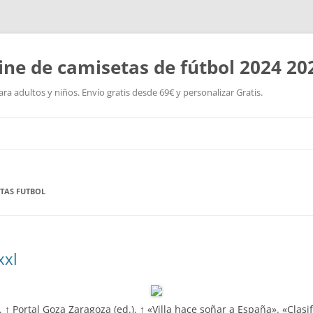
ine de camisetas de fútbol 2024 20
a adultos y niños. Envío gratis desde 69€ y personalizar Gratis.
Saltar
al
contenido
TAS FUTBOL
xxl
). ↑ Portal Goza Zaragoza (ed.). ↑ «Villa hace soñar a España». «Clasi